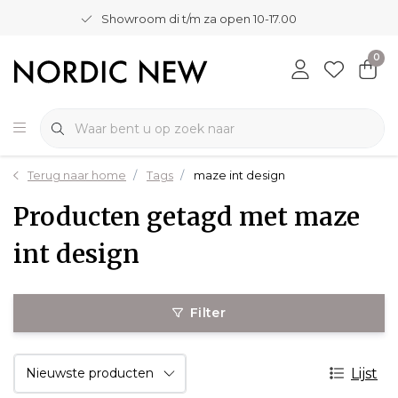
Showroom di t/m za open 10-17.00
0
Terug naar home
Tags
maze int design
Producten getagd met maze
int design
Filter
Lijst