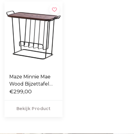
Maze Minnie Mae
Wood Bijzettafel
zwart, donker essen
€299,00
Bekijk Product