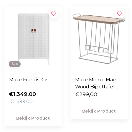
Sale
Maze Francis Kast
Maze Minnie Mae
Wood Bijzettafel
€1.349,00
wit, essen
€299,00
€1.499,00
Bekijk Product
Bekijk Product