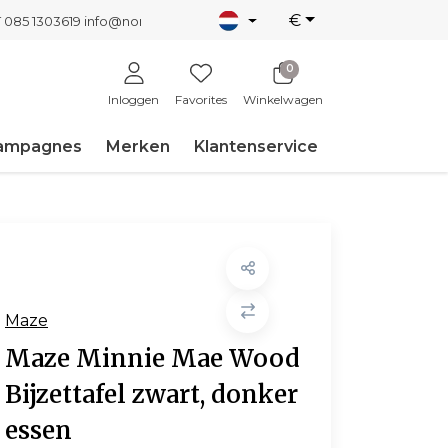
€
T 085 1303619
info@nordicnew.nl
0
Inloggen
Favorites
Winkelwagen
ampagnes
Merken
Klantenservice
Maze
Maze Minnie Mae Wood
Bijzettafel zwart, donker
essen