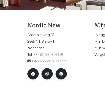
Nordic New
Mij
Amethistweg 53
Inlog
2665 NT Bleiswijk
Mijn b
Nederland
Mijn ve
Tel:
+31 (0) 85 1303619
Vergel
info@nordicnew.com