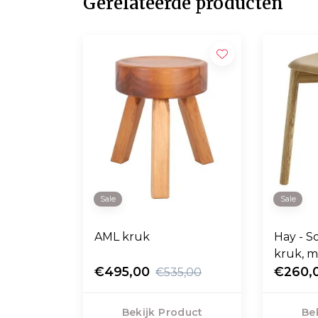
Gerelateerde producten
Sale
Sale
AML kruk
Hay - S
kruk, m
€495,00
poten
€260,
€535,00
Bekijk Product
Be