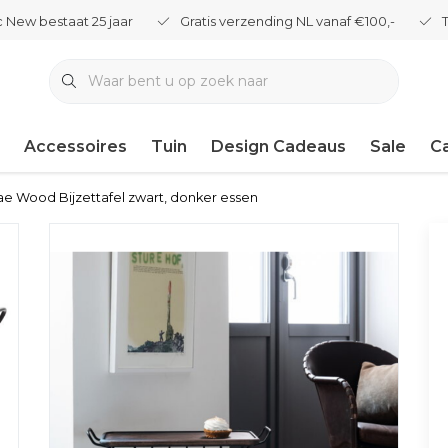
 New bestaat 25 jaar
Gratis verzending NL vanaf €100,-
Accessoires
Tuin
Design Cadeaus
Sale
C
e Wood Bijzettafel zwart, donker essen