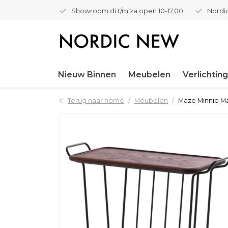
Showroom di t/m za open 10-17.00
Nordic
Nieuw Binnen
Meubelen
Verlichting
Terug naar home
Meubelen
Maze Minnie Ma