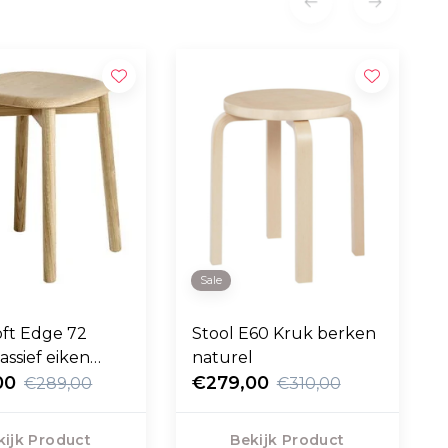
Sale
oft Edge 72
Stool E60 Kruk berken
assief eiken
naturel
00
€279,00
€289,00
€310,00
kijk Product
Bekijk Product