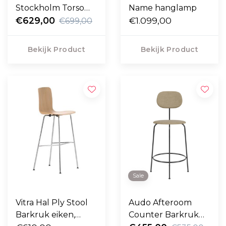
Stockholm Torso
Name hanglamp
counter barkruk
€629,00
€1.099,00
€699,00
Bekijk Product
Bekijk Product
Sale
Vitra Hal Ply Stool
Audo Afteroom
Barkruk eiken,
Counter Barkruk