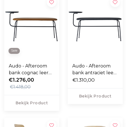
Sale
Audo - Afteroom
Audo - Afteroom
bank cognac leer
bank antraciet leer
L116
€1.276,00
L116 cm.
€1.310,00
€1.418,00
Bekijk Product
Bekijk Product