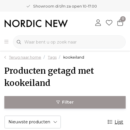
Showroom di t/m za open 10-17.00
0
Terug naar home
Tags
kookeiland
Producten getagd met
kookeiland
Filter
Lijst