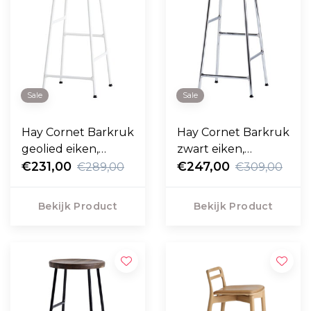
Sale
Sale
Hay Cornet Barkruk
Hay Cornet Barkruk
geolied eiken,
zwart eiken,
cream white frame
€231,00
chroom frame 65cm
€247,00
€289,00
€309,00
65cm
Bekijk Product
Bekijk Product