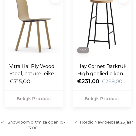
Sale
Vitra Hal Ply Wood
Hay Cornet Barkruk
Stoel, naturel eiken
High geolied eiken,
poten
€715,00
soft black frame
€231,00
€289,00
75cm
Bekijk Product
Bekijk Product
Showroom di t/m za open 10-
Nordic New bestaat 25 jaar
17.00