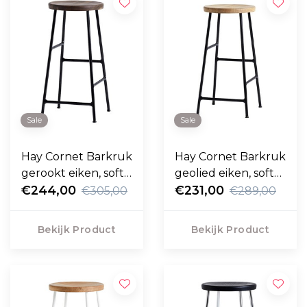
Sale
Sale
Hay Cornet Barkruk
Hay Cornet Barkruk
gerookt eiken, soft
geolied eiken, soft
black frame 75cm
€244,00
black frame 65cm
€231,00
€305,00
€289,00
Bekijk Product
Bekijk Product