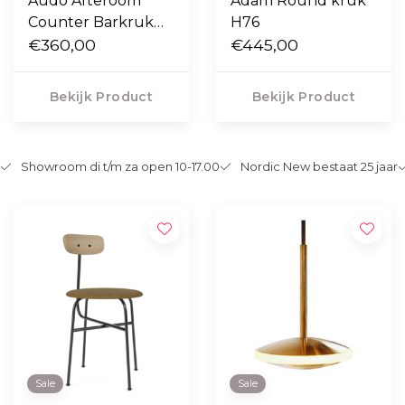
Audo Afteroom
Adam Round kruk
Counter Barkruk
H76
zwart essen H65
€360,00
€445,00
Bekijk Product
Bekijk Product
Showroom di t/m za open 10-17.00
Nordic New bestaat 25 jaar
Sale
Sale