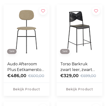
Sale
Sale
Audo Afteroom
Torso Barkruk
Plus Eetkamerstoel,
zwart leer, zwart
volledig
€486,00
65cm - Sale
€329,00
€600,00
€699,00
gestoffeerd
Bekijk Product
Bekijk Product