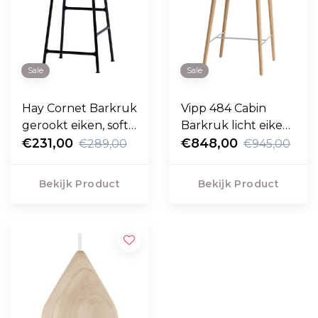
Sale
Sale
Hay Cornet Barkruk
Vipp 484 Cabin
gerookt eiken, soft
Barkruk licht eiken,
black frame 65cm
€231,00
€848,00
sand leer 67cm
€289,00
€945,00
Bekijk Product
Bekijk Product