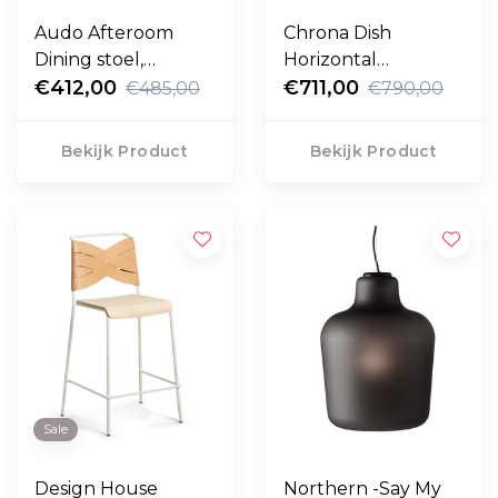
Audo Afteroom
Chrona Dish
Dining stoel,
Horizontal
zitkussen
€412,00
Hanglamp LED
€711,00
€485,00
€790,00
gestoffeerd
messing
Bekijk Product
Bekijk Product
Sale
Design House
Northern -Say My