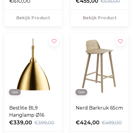
chrome onderstel
€610,00
Plus H63,5
€455,00
€535,00
Bekijk Product
Bekijk Product
Sale
Sale
Bestlite BL9
Nerd Barkruk 65cm
Hanglamp Ø16
€339,00
€424,00
€399,00
€499,00