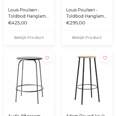
Louis Poulsen -
Louis Poulsen -
Toldbod Hanglamp
Toldbod Hanglamp
250 Light Grey
€425,00
120 Light Grey
€295,00
Bekijk Product
Bekijk Product