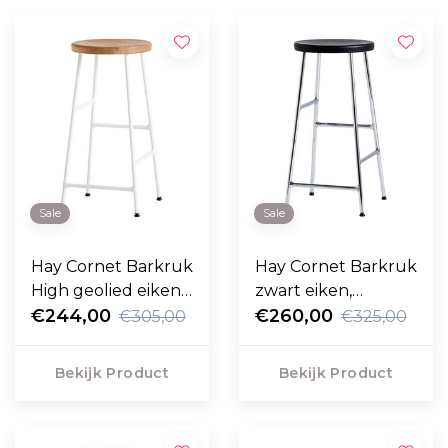
Sale
Sale
Hay Cornet Barkruk
Hay Cornet Barkruk
High geolied eiken,
zwart eiken,
cream white frame
€244,00
chroom frame 75cm
€260,00
€305,00
€325,00
75cm
Bekijk Product
Bekijk Product