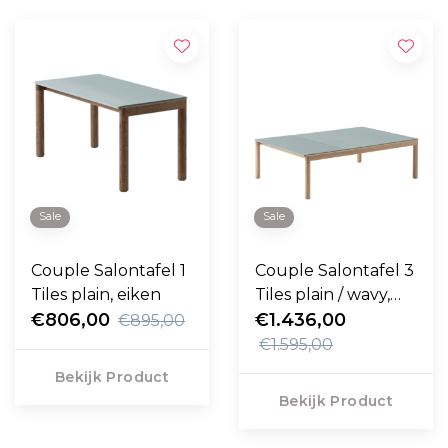
Sale
Sale
Couple Salontafel 1
Couple Salontafel 3
Tiles plain, eiken
Tiles plain / wavy,
€806,00
eiken
€1.436,00
€895,00
€1.595,00
Bekijk Product
Bekijk Product