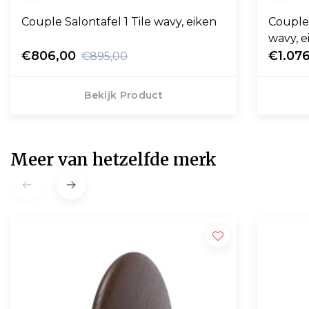
Couple Salontafel 1 Tile wavy, eiken
Couple S
wavy, e
€806,00
€1.07
€895,00
Bekijk Product
Meer van hetzelfde merk