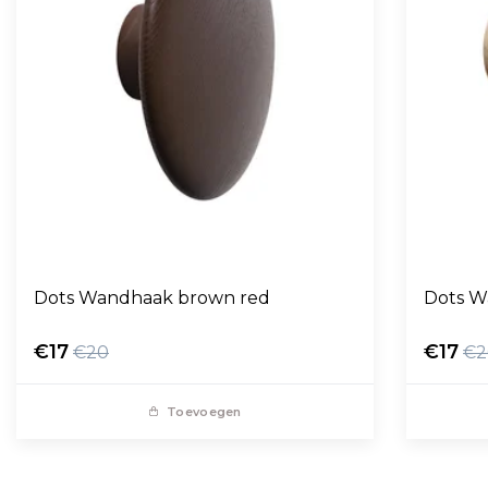
Dots Wandhaak brown red
Dots W
€17
€17
€20
€2
Toevoegen