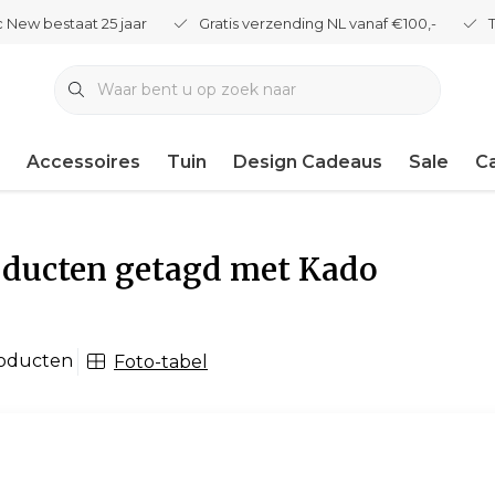
 New bestaat 25 jaar
Gratis verzending NL vanaf €100,-
Accessoires
Tuin
Design Cadeaus
Sale
C
oducten getagd met Kado
roducten
Foto-tabel