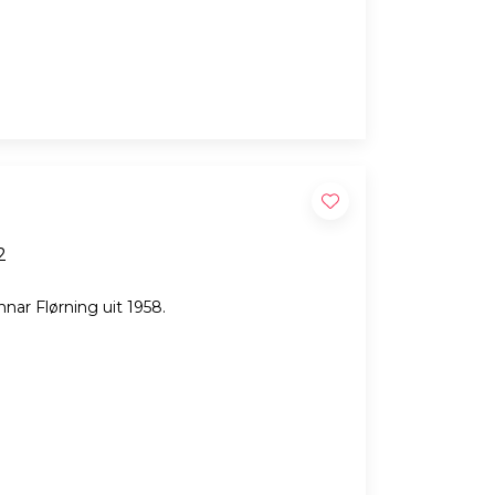
w H12
nar Flørning uit 1958.