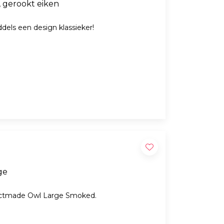
k Small, gerookt eiken
dels een design klassieker!
ge
ectmade Owl Large Smoked.