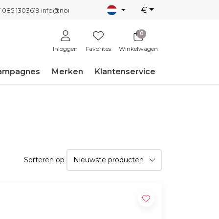
€
T 085 1303619
info@nordicnew.nl
0
Inloggen
Favorites
Winkelwagen
ampagnes
Merken
Klantenservice
Sorteren op