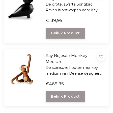
De grote, zwarte Songbird
Raven is ontworpen door Kay
Bojesen in 1950 en
€139,95
geproduceerd in FSC-
gecertificeerd, geverfd
Bekijk Product
beukenhout.
Kay Bojesen Monkey
Medium
De iconische houten monkey
medium van Deense designer
Kay Bojesen is een geliefde
€469,95
Scandinavisch design klassieker
voor jong en oud.
Bekijk Product