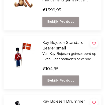
met de hand gemaakt van
duurzaam hout zoals Limbahout
€1.599,95
en teak en deze heeft een
hoogte van 60 cm.
Bekijk Product
Kay Bojesen Standard
Bearer small
Van Kay Bojesen geïnspireerd op
1 van Denemarken's bekende
nationale symbolen.
€104,95
Bekijk Product
Kay Bojesen Drummer