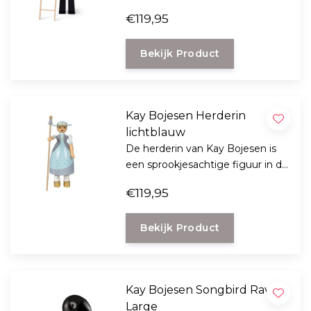
Deense cultuur en bekend uit de
€119,95
sprookjes van Hans Christian
Andersen.
Bekijk Product
Kay Bojesen Herderin
lichtblauw
De herderin van Kay Bojesen is
een sprookjesachtige figuur in de
Deense cultuur en bekend uit
€119,95
het sprookje van Hans Christian
Andersen.
Bekijk Product
Kay Bojesen Songbird Raven
Large