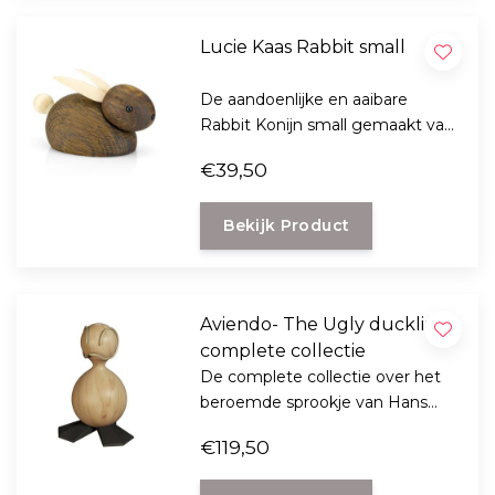
Lucie Kaas Rabbit small
De aandoenlijke en aaibare
Rabbit Konijn small gemaakt van
karaktervol eikenhout uit de
€39,50
Skjøde Collection van Lucie Kaas.
Bekijk Product
Aviendo- The Ugly duckling
complete collectie
De complete collectie over het
beroemde sprookje van Hans
Christians Andersen: het lelijke
€119,50
eendje met de kaart, boek en
het eendje.