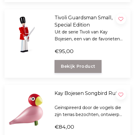
Tivoli Guardsman Small,
Special Edition
Uit de serie Tivoli van Kay
Bojesen, een van de favorieten
figuren de Guardsman met
€95,00
zwaard
Bekijk Product
Kay Bojesen Songbird Ruth
Geïnspireerd door de vogels die
zijn terras bezochten, ontwierp
Kay Bojesen de Songbirds in de
€84,00
jaren 1950 en noemde de vogels