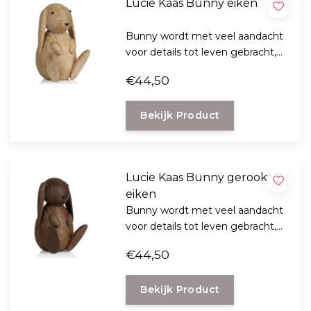
Lucie Kaas Bunny eiken
Bunny wordt met veel aandacht
voor details tot leven gebracht,
en is onderdeel van de houten
€44,50
dieren van Lucie Kaas.
Bekijk Product
Lucie Kaas Bunny gerookt
eiken
Bunny wordt met veel aandacht
voor details tot leven gebracht,
en is onderdeel van de houten
€44,50
dieren van Lucie Kaas.
Bekijk Product