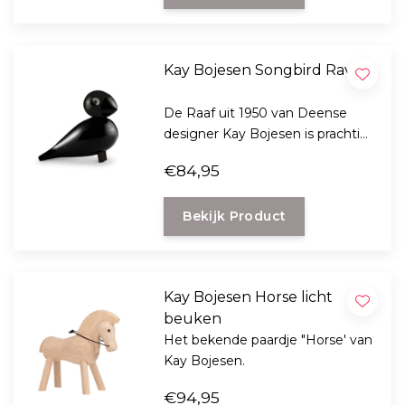
Kay Bojesen Songbird Raven
De Raaf uit 1950 van Deense
designer Kay Bojesen is prachtig
gemaakt van mat zwart gelakt
€84,95
beukenhout.
Bekijk Product
Kay Bojesen Horse licht
beuken
Het bekende paardje "Horse' van
Kay Bojesen.
€94,95