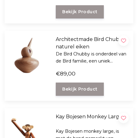
Architectmade.
Bekijk Product
Architectmade Bird Chubby
naturel eiken
De Bird Chubby is onderdeel van
de Bird familie, een uniek
ontwerp van designer Kristian
€89,00
Vedel voor het Deense label
Architectmade.
Bekijk Product
Kay Bojesen Monkey Large
Kay Bojesen monkey large, is