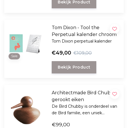
Bekijk Product
Tom Dixon - Tool the
Perpetual kalender chroom
Tom Dixon perpetual kalender
€49,00
€109,00
Sale
Bekijk Product
Architectmade Bird Chubby
gerookt eiken
De Bird Chubby is onderdeel van
de Bird familie, een uniek
ontwerp van designer Kristian
€99,00
Vedel voor het Deense label