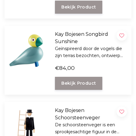
naar zijn familieleden.
Bekijk Product
Kay Bojesen Songbird
Sunshine
Geïnspireerd door de vogels die
zijn terras bezochten, ontwierp
Kay Bojesen de vrolijke houten
€84,00
Songbirds in de jaren 1950 en
noemde de vogels naar zijn
Bekijk Product
familieleden.
Kay Bojesen
Schoorsteenveger
De schoorsteenveger is een
sprookjesachtige figuur in de