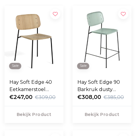
Sale
Sale
Hay Soft Edge 40
Hay Soft Edge 90
Eetkamerstoel
Barkruk dusty
eiken, zwart tube
€247,00
green
€308,00
€309,00
€385,00
basis
Bekijk Product
Bekijk Product