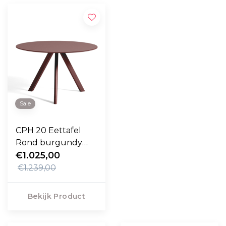
Sale
CPH 20 Eettafel
Rond burgundy
linoleum 120cm
€1.025,00
€1.239,00
Bekijk Product