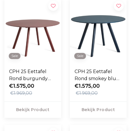
Sale
Sale
CPH 25 Eettafel
CPH 25 Eettafel
Rond burgundy
Rond smokey blue
linoleum 140cm
€1.575,00
linoleum 140cm
€1.575,00
€1.969,00
€1.969,00
Bekijk Product
Bekijk Product