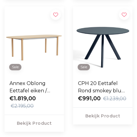
Sale
Sale
Annex Oblong
CPH 20 Eettafel
Eettafel eiken /
Rond smokey blue
aluminium 220cm
€1.819,00
linoleum 120cm
€991,00
€1.239,00
€2.195,00
Bekijk Product
Bekijk Product