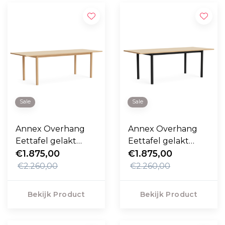
Sale
Sale
Annex Overhang
Annex Overhang
Eettafel gelakt
Eettafel gelakt
€1.875,00
eiken, eiken 240cm
eiken, charcoal
€1.875,00
240cm
€2.260,00
€2.260,00
Bekijk Product
Bekijk Product