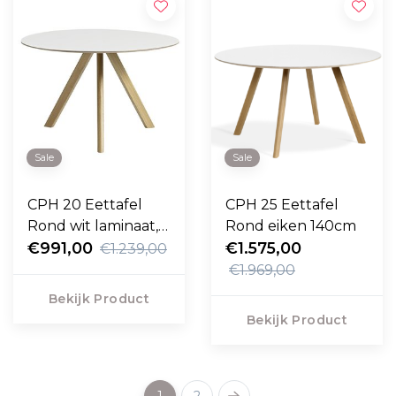
Sale
Sale
CPH 20 Eettafel
CPH 25 Eettafel
Rond wit laminaat,
Rond eiken 140cm
eiken 120cm
€991,00
€1.575,00
€1.239,00
€1.969,00
Bekijk Product
Bekijk Product
1
2