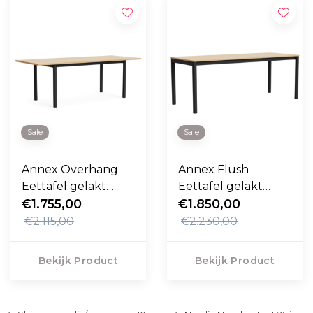
Sale
Sale
Annex Overhang
Annex Flush
Eettafel gelakt
Eettafel gelakt
eiken, charcoal
€1.755,00
eiken, charcoal
€1.850,00
onderstel 220cm
onderstel 240cm
€2.115,00
€2.230,00
Bekijk Product
Bekijk Product