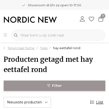
Showroom di t/m za open 10-17.00
0
Terug naar home
Tags
hay eettafel rond
Producten getagd met hay
eettafel rond
Filter
Lijst