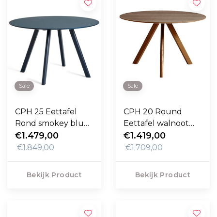
Sale
Sale
CPH 25 Eettafel
CPH 20 Round
Rond smokey blue
Eettafel walnoot
linoleum 120cm
€1.479,00
onderstel 120cm
€1.419,00
€1.849,00
€1.709,00
Bekijk Product
Bekijk Product