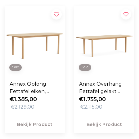
Sale
Sale
Annex Oblong
Annex Overhang
Eettafel eiken,
Eettafel gelakt
eiken onderstel
€1.385,00
eiken, eiken 220cm
€1.755,00
220cm - Sale
€2.129,00
€2.115,00
Bekijk Product
Bekijk Product