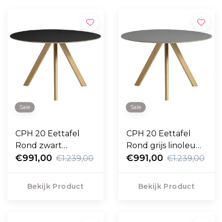
Sale
Sale
CPH 20 Eettafel
CPH 20 Eettafel
Rond zwart
Rond grijs linoleum,
linoleum, eiken
€991,00
eiken 120cm
€991,00
€1.239,00
€1.239,00
120cm
Bekijk Product
Bekijk Product