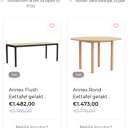
Showroom di t/m za open 10-
Nordic New bestaat 25 jaar
17.00
Sale
Sale
Annex Flush
Annex Rond
Eettafel gelakt
Eettafel gelakt
eiken, charcoal
€1.482,00
eiken 120cm
€1.473,00
onderstel 200cm
€1.785,00
€1.775,00
Bekijk Product
Bekijk Product