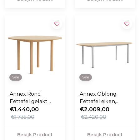
Sale
Sale
Annex Rond
Annex Oblong
Eettafel gelakt
Eettafel eiken,
eiken 110cm
€1.440,00
aluminium
€2.009,00
onderstel 240cm
€1.735,00
€2.420,00
Bekijk Product
Bekijk Product