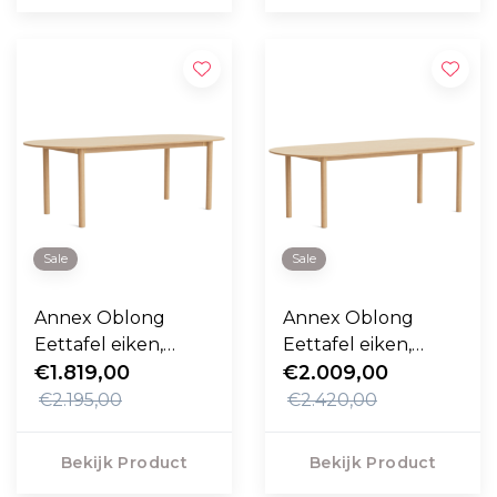
Sale
Sale
Annex Oblong
Annex Oblong
Eettafel eiken,
Eettafel eiken,
eiken 220cm
€1.819,00
eiken 240cm
€2.009,00
€2.195,00
€2.420,00
Bekijk Product
Bekijk Product