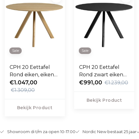
Sale
Sale
CPH 20 Eettafel
CPH 20 Eettafel
Rond eiken, eiken
Rond zwart eiken
onderstel 120cm
€1.047,00
120cm
€991,00
€1.239,00
€1.309,00
Bekijk Product
Bekijk Product
Showroom di t/m za open 10-17.00
Nordic New bestaat 25 jaar