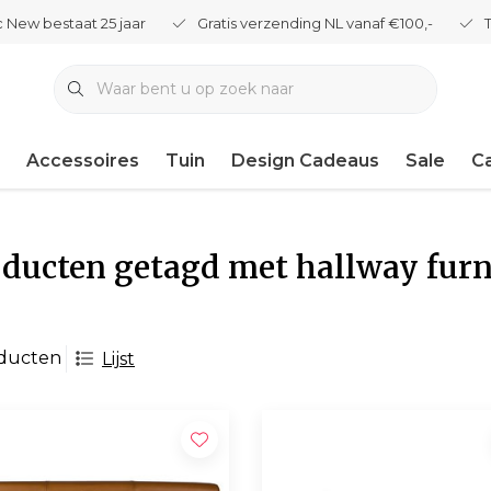
 New bestaat 25 jaar
Gratis verzending NL vanaf €100,-
Accessoires
Tuin
Design Cadeaus
Sale
C
ducten getagd met hallway furn
oducten
Lijst