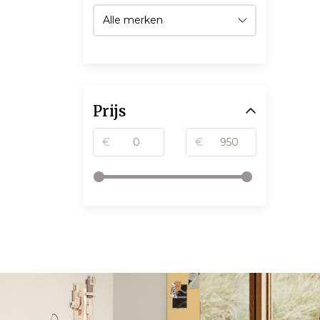
Prijs
€
€