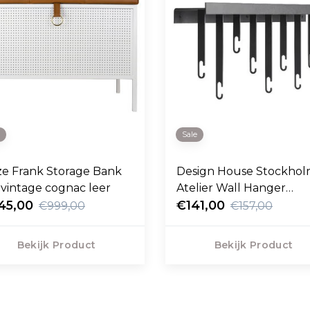
e
Sale
e Frank Storage Bank
Design House Stockhol
, vintage cognac leer
Atelier Wall Hanger
45,00
kapstok zwart
€141,00
€999,00
€157,00
Bekijk Product
Bekijk Product