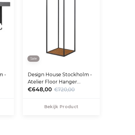
Sale
m -
Design House Stockholm -
Atelier Floor Hanger
kapstok zwart
€648,00
€720,00
Bekijk Product