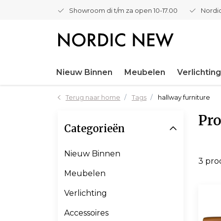
Showroom di t/m za open 10-17.00
Nordic
Nieuw Binnen
Meubelen
Verlichting
Terug naar home
Tags
hallway furniture
Pro
Categorieën
Nieuw Binnen
3 pr
Meubelen
Verlichting
Accessoires