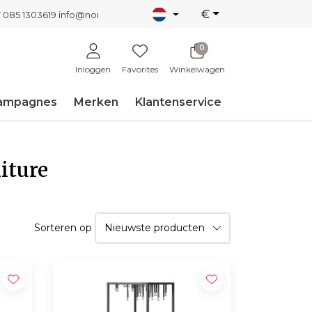
€
T 085 1303619
info@nordicnew.nl
0
Inloggen
Favorites
Winkelwagen
ampagnes
Merken
Klantenservice
iture
Sorteren op