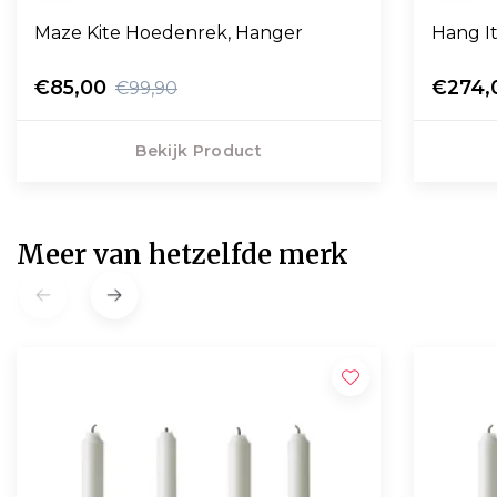
Maze Kite Hoedenrek, Hanger
Hang It
€85,00
€274,
€99,90
Bekijk Product
Meer van hetzelfde merk