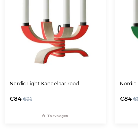
Nordic Light Kandelaar rood
Nordic
€84
€84
€96
€
Toevoegen