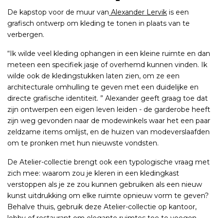
De kapstop voor de muur van
Alexander Lervik
is een
grafisch ontwerp om kleding te tonen in plaats van te
verbergen.
“Ik wilde veel kleding ophangen in een kleine ruimte en dan
meteen een specifiek jasje of overhemd kunnen vinden. Ik
wilde ook de kledingstukken laten zien, om ze een
architecturale omhulling te geven met een duidelijke en
directe grafische identiteit. ” Alexander geeft graag toe dat
zijn ontwerpen een eigen leven leiden - de garderobe heeft
zijn weg gevonden naar de modewinkels waar het een paar
zeldzame items omlijst, en de huizen van modeverslaafden
om te pronken met hun nieuwste vondsten.
De Atelier-collectie brengt ook een typologische vraag met
zich mee: waarom zou je kleren in een kledingkast
verstoppen als je ze zou kunnen gebruiken als een nieuw
kunst uitdrukking om elke ruimte opnieuw vorm te geven?
Behalve thuis, gebruik deze Atelier-collectie op kantoor,
lobby of restaurant om elegante ruimtes toe te voegen