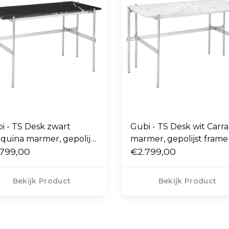
i - TS Desk zwart
Gubi - TS Desk wit Carra
quina marmer, gepolijst
marmer, gepolijst frame
me 120 x 60
799,00
x 60
€2.799,00
Bekijk Product
Bekijk Product