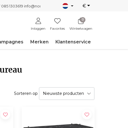
€
T 085 1303619
info@nordicnew.nl
0
Inloggen
Favorites
Winkelwagen
ampagnes
Merken
Klantenservice
bureau
Sorteren op