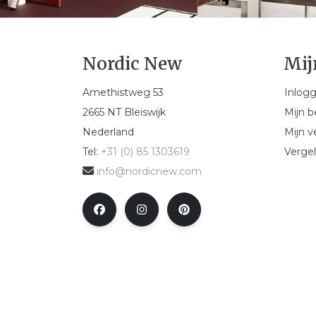
Nordic New
Mij
Amethistweg 53
Inlog
2665 NT Bleiswijk
Mijn b
Nederland
Mijn ve
Tel:
+31 (0) 85 1303619
Vergel
info@nordicnew.com