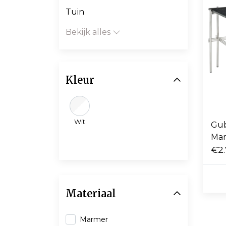
Tuin
Bekijk alles
Kleur
Wit
Gub
Mar
fra
€2.
Materiaal
Marmer