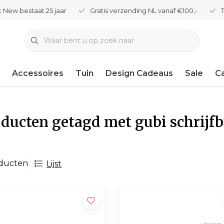
 New bestaat 25 jaar
Gratis verzending NL vanaf €100,-
Accessoires
Tuin
Design Cadeaus
Sale
C
ducten getagd met gubi schrijf
oducten
Lijst