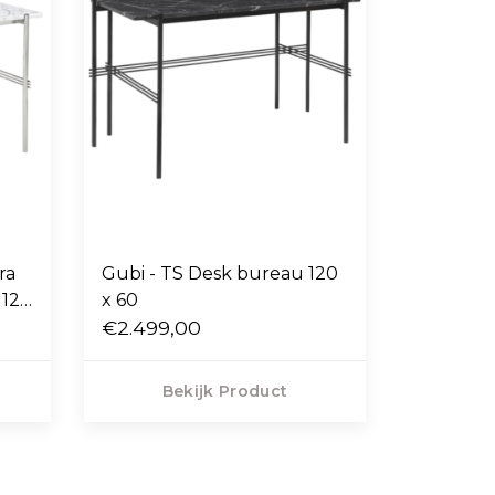
ra
Gubi - TS Desk bureau 120
 120
x 60
€2.499,00
Bekijk Product