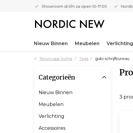
Showroom di t/m za open 10-17.00
Nordic
Nieuw Binnen
Meubelen
Verlichting
Terug naar home
Tags
gubi schrijfbureau
Pro
Categorieën
Nieuw Binnen
3 pr
Meubelen
Verlichting
Accessoires