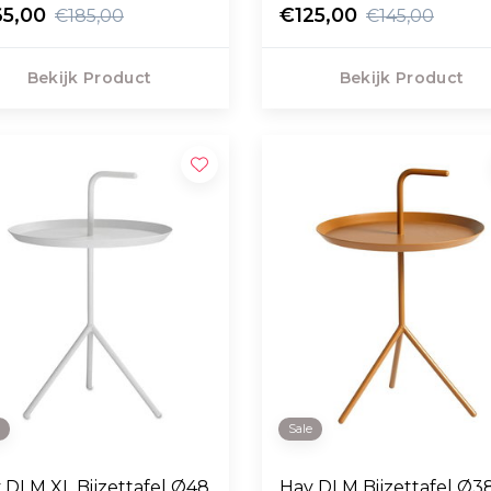
65,00
€125,00
€185,00
€145,00
Bekijk Product
Bekijk Product
e
Sale
 DLM XL Bijzettafel Ø48
Hay DLM Bijzettafel Ø3