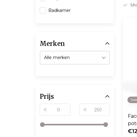
Sho
Badkamer
Merken
Prijs
Sal
€
€
Fac
pot
€1