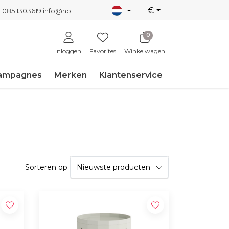
€
T 085 1303619
info@nordicnew.nl
0
Inloggen
Favorites
Winkelwagen
ampagnes
Merken
Klantenservice
Sorteren op