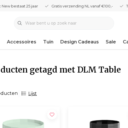
 New bestaat 25 jaar
Gratis verzending NL vanaf €100,-
Accessoires
Tuin
Design Cadeaus
Sale
C
oducten getagd met DLM Table
oducten
Lijst