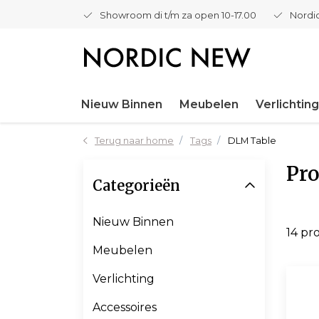
Showroom di t/m za open 10-17.00
Nordic
Nieuw Binnen
Meubelen
Verlichting
Terug naar home
Tags
DLM Table
Pr
Categorieën
Nieuw Binnen
14 pr
Meubelen
Verlichting
Accessoires