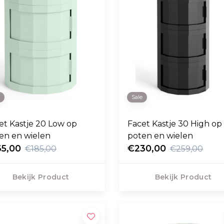
e
Sale
et Kastje 20 Low op
Facet Kastje 30 High op
en en wielen
poten en wielen
65,00
€230,00
€185,00
€259,00
Bekijk Product
Bekijk Product