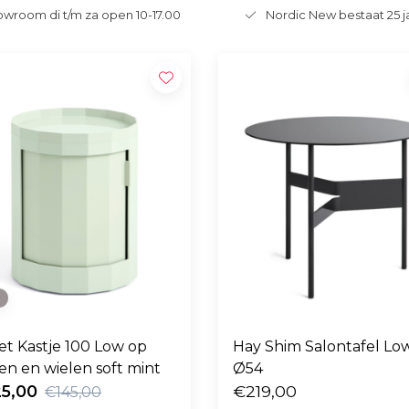
wroom di t/m za open 10-17.00
Nordic New bestaat 25 j
e
et Kastje 100 Low op
Hay Shim Salontafel Lo
en en wielen soft mint
Ø54
25,00
€219,00
€145,00