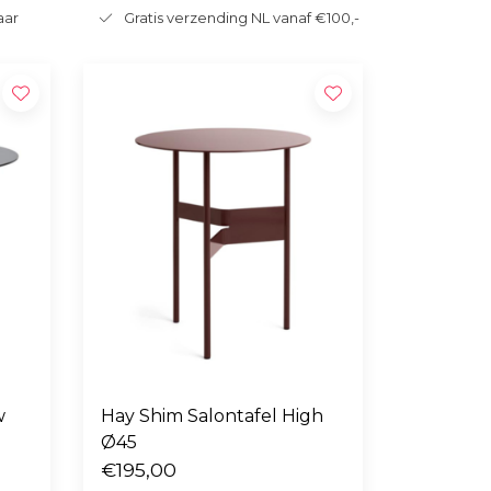
aar
Gratis verzending NL vanaf €100,-
w
Hay Shim Salontafel High
Ø45
€195,00