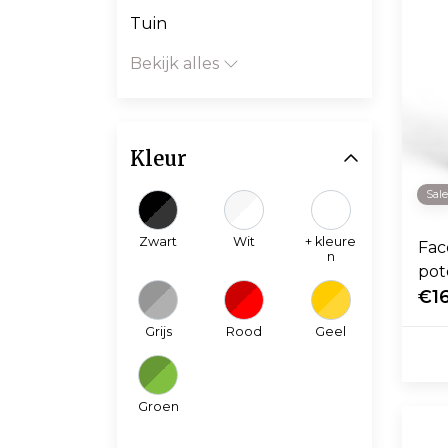
Tuin
Bekijk alles
Kleur
Sal
Zwart
Wit
+ kleure
Fac
n
pot
€1
Grijs
Rood
Geel
Groen