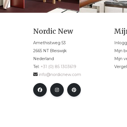
Nordic New
Mij
Amethistweg 53
Inlog
2665 NT Bleiswijk
Mijn b
Nederland
Mijn ve
Tel:
+31 (0) 85 1303619
Vergel
info@nordicnew.com