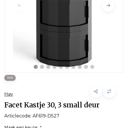
Sale
Hay
Facet Kastje 30, 3 small deur
Articlecode:
AF619-D527
Maak een keuze:
*