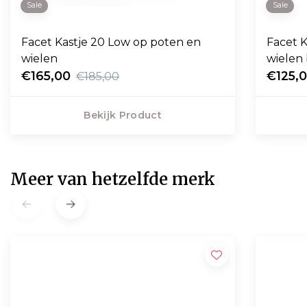
Sale
Sale
Facet Kastje 20 Low op poten en
Facet 
wielen
wielen
€165,00
€125,
€185,00
Bekijk Product
Meer van hetzelfde merk