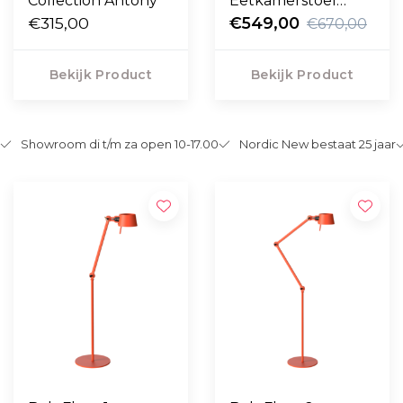
Collection Antony
Eetkamerstoel
€315,00
Boucle 02, donker
€549,00
€670,00
eiken poten
Bekijk Product
Bekijk Product
Showroom di t/m za open 10-17.00
Nordic New bestaat 25 jaar