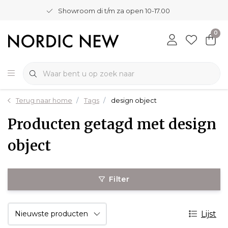
Showroom di t/m za open 10-17.00
0
Terug naar home
Tags
design object
Producten getagd met design
object
Filter
Lijst