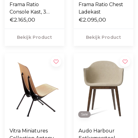
Frama Ratio
Frama Ratio Chest
Console Kast, 3
Ladekast
lades
€2.165,00
€2.095,00
Bekijk Product
Bekijk Product
Sale
Vitra Miniatures
Audo Harbour