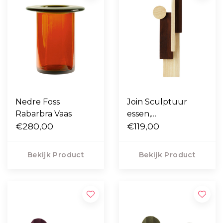
Nedre Foss
Join Sculptuur
Rabarbra Vaas
essen,
€280,00
gecarboniseerd
€119,00
essen
Bekijk Product
Bekijk Product