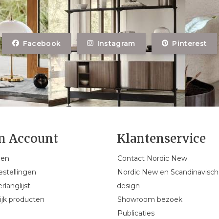
Facebook
Instagram
Pinterest
n Account
Klantenservice
gen
Contact Nordic New
estellingen
Nordic New en Scandinavisch
rlanglijst
design
ijk producten
Showroom bezoek
Publicaties