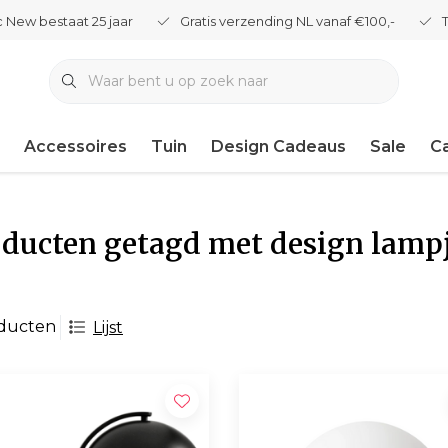
 New bestaat 25 jaar
Gratis verzending NL vanaf €100,-
Accessoires
Tuin
Design Cadeaus
Sale
C
ducten getagd met design lamp
oducten
Lijst