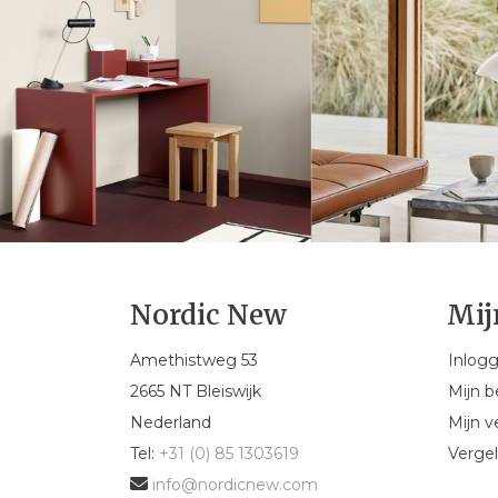
Nordic New
Mij
Amethistweg 53
Inlog
2665 NT Bleiswijk
Mijn b
Nederland
Mijn ve
Tel:
+31 (0) 85 1303619
Vergel
info@nordicnew.com