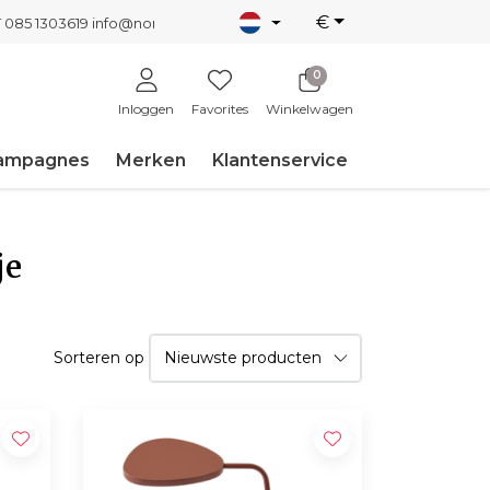
€
T 085 1303619
info@nordicnew.nl
0
Inloggen
Favorites
Winkelwagen
ampagnes
Merken
Klantenservice
je
Sorteren op