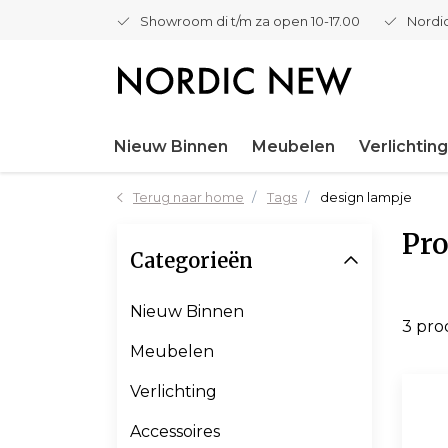
Showroom di t/m za open 10-17.00
Nordic
Nieuw Binnen
Meubelen
Verlichting
Terug naar home
Tags
design lampje
Pro
Categorieën
Nieuw Binnen
3 pr
Meubelen
Verlichting
Accessoires