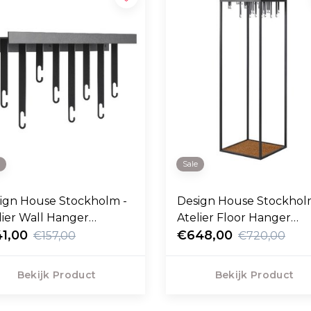
e
Sale
ign House Stockholm -
Design House Stockhol
lier Wall Hanger
Atelier Floor Hanger
stok zwart
1,00
kapstok zwart
€648,00
€157,00
€720,00
Bekijk Product
Bekijk Product