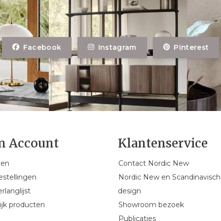
Facebook
Instagram
Pinterest
n Account
Klantenservice
gen
Contact Nordic New
estellingen
Nordic New en Scandinavisch
rlanglijst
design
ijk producten
Showroom bezoek
Publicaties