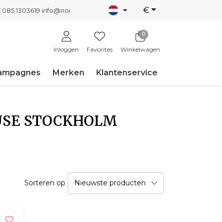
€
T 085 1303619
info@nordicnew.nl
0
Inloggen
Favorites
Winkelwagen
ampagnes
Merken
Klantenservice
OUSE STOCKHOLM
Sorteren op