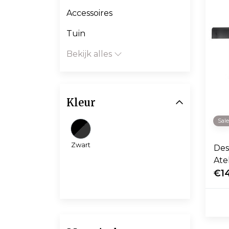
Accessoires
Tuin
Bekijk alles
Kleur
Sal
Zwart
Des
Ate
kap
€14