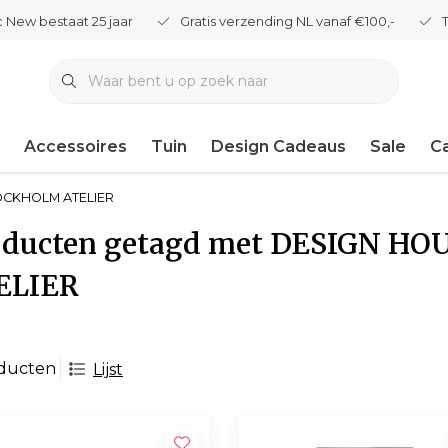
 New bestaat 25 jaar
Gratis verzending NL vanaf €100,-
Accessoires
Tuin
Design Cadeaus
Sale
C
OCKHOLM ATELIER
oducten getagd met DESIGN H
ELIER
oducten
Lijst