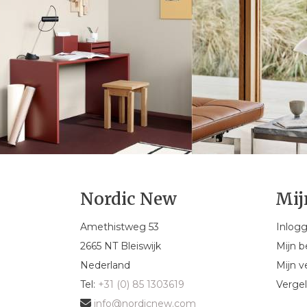
Nordic New
Mij
Amethistweg 53
Inlog
2665 NT Bleiswijk
Mijn b
Nederland
Mijn ve
Tel:
+31 (0) 85 1303619
Vergel
info@nordicnew.com