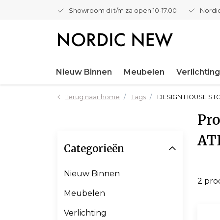
Showroom di t/m za open 10-17.00
Nordic
Nieuw Binnen
Meubelen
Verlichting
Terug naar home
Tags
DESIGN HOUSE ST
Pr
AT
Categorieën
Nieuw Binnen
2 pr
Meubelen
Verlichting