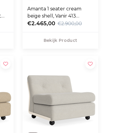
Amanta 1 seater cream
t
beige shell, Vanir 413
ecru/orange
€2.465,00
€2.900,00
Bekijk Product