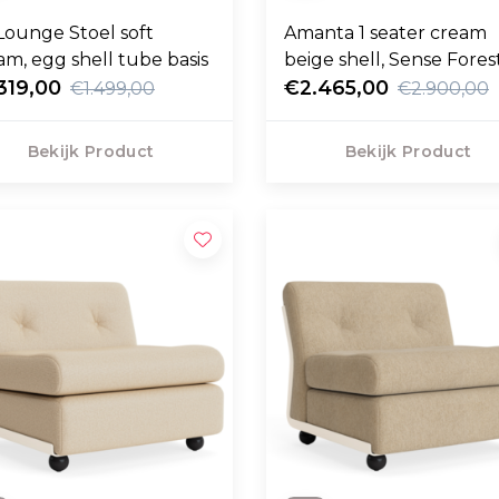
Lounge Stoel soft
Amanta 1 seater cream
am, egg shell tube basis
beige shell, Sense Fores
319,00
leer
€2.465,00
€1.499,00
€2.900,00
Bekijk Product
Bekijk Product