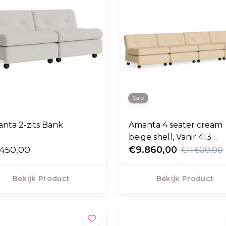
Sale
nta 2-zits Bank
Amanta 4 seater cream
beige shell, Vanir 413
450,00
cream-orange
€9.860,00
€11.600,00
Bekijk Product
Bekijk Product