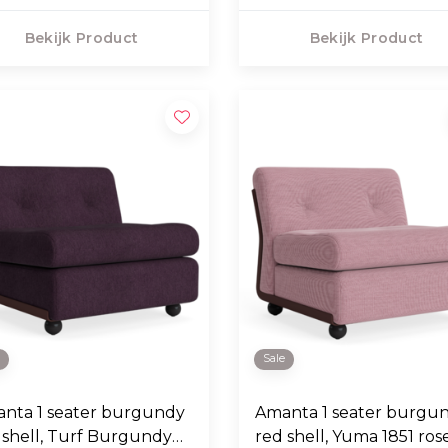
Bekijk Product
Bekijk Product
e
Sale
nta 1 seater burgundy
Amanta 1 seater burgu
 shell, Turf Burgundy
red shell, Yuma 1851 ros