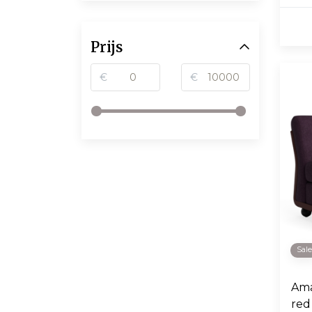
Prijs
€
€
Sal
Ama
red