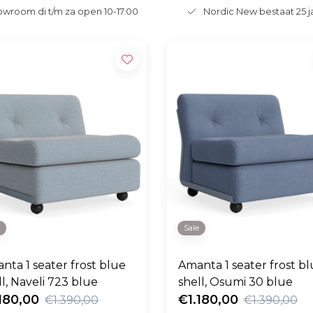
wroom di t/m za open 10-17.00
Nordic New bestaat 25 j
e
Sale
nta 1 seater frost blue
Amanta 1 seater frost b
ll, Naveli 723 blue
shell, Osumi 30 blue
180,00
€1.180,00
€1.390,00
€1.390,00