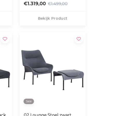
€1.319,00
€1.499,00
Bekijk Product
Sale
ack,
02 Lounge Stoel zwart