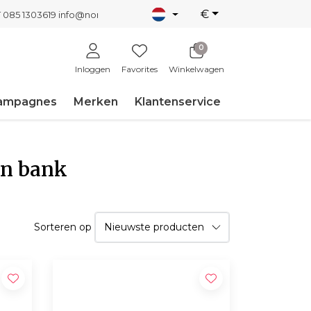
€
T 085 1303619
info@nordicnew.nl
0
Inloggen
Favorites
Winkelwagen
ampagnes
Merken
Klantenservice
gn bank
Sorteren op