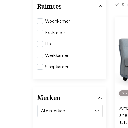
Sho
Ruimtes
Woonkamer
Eetkamer
Hal
Werkkamer
Slaapkamer
Sal
Merken
Ama
she
€1.