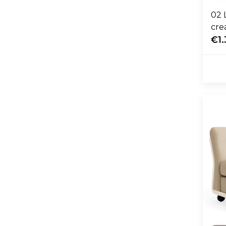
02 
cre
€1.