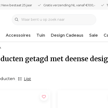
 New bestaat 25 jaar
Gratis verzending NL vanaf €100,-
Accessoires
Tuin
Design Cadeaus
Sale
C
k
ducten getagd met deense desi
oducten
Lijst