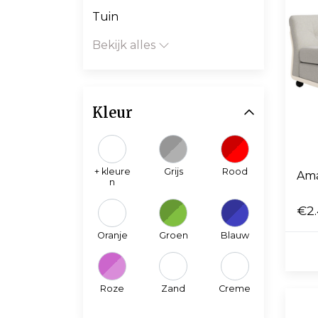
Tuin
Bekijk alles
Kleur
+ kleure
Grijs
Rood
Ama
n
€2.
Oranje
Groen
Blauw
Roze
Zand
Creme