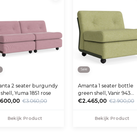
e
Sale
nta 2 seater burgundy
Amanta 1 seater bottle
 shell, Yuma 1851 rose
green shell, Vanir 943
.600,00
green
€2.465,00
€3.060,00
€2.900,00
Bekijk Product
Bekijk Product