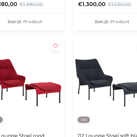
clé
180,00
€1.300,00
€1.390,00
€1.530,00
Bekijk Product
Bekijk Product
e
Sale
Lounge Stoel rood,
02 Lounge Stoel soft bl