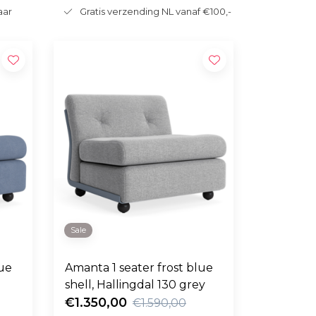
aar
Gratis verzending NL vanaf €100,-
Sale
lue
Amanta 1 seater frost blue
shell, Hallingdal 130 grey
€1.350,00
€1.590,00