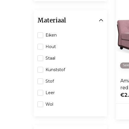
Materiaal
Eiken
Hout
Staal
Sal
Kunststof
Ama
Stof
red
Leer
€2
Wol