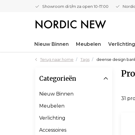
Showroom di t/m za open 10-17.00
Nordic
Nieuw Binnen
Meubelen
Verlichting
Terug naar home
Tags
deense design ban
Pro
Categorieën
Nieuw Binnen
31 pr
Meubelen
Verlichting
Accessoires