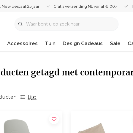
 New bestaat 25 jaar
Gratis verzending NL vanaf €100,-
Accessoires
Tuin
Design Cadeaus
Sale
C
r
ducten getagd met contemporar
oducten
Lijst