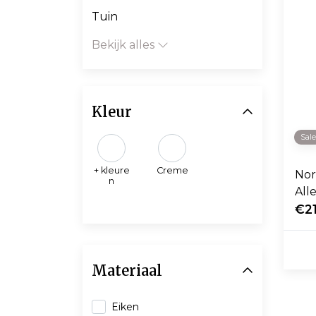
Tuin
Bekijk alles
Kleur
Sal
+ kleure
Creme
No
n
All
zitt
€2
Materiaal
Eiken