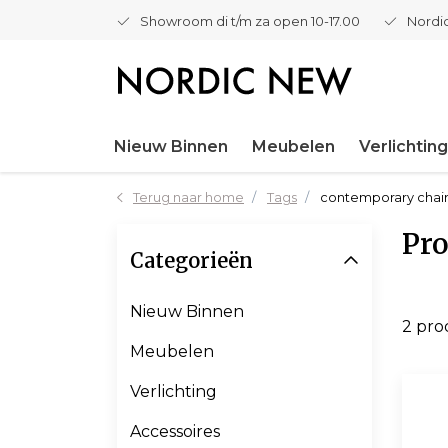
Showroom di t/m za open 10-17.00
Nordic
Nieuw Binnen
Meubelen
Verlichting
Terug naar home
Tags
contemporary chai
Pro
Categorieën
Nieuw Binnen
2 pr
Meubelen
Verlichting
Accessoires