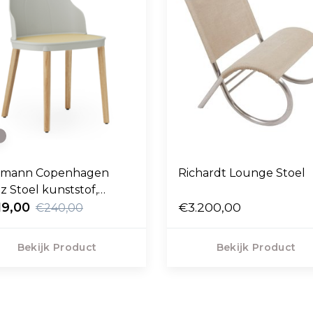
e
rmann Copenhagen
Richardt Lounge Stoel
ez Stoel kunststof,
ing riet , eiken poten
19,00
€3.200,00
€240,00
Bekijk Product
Bekijk Product