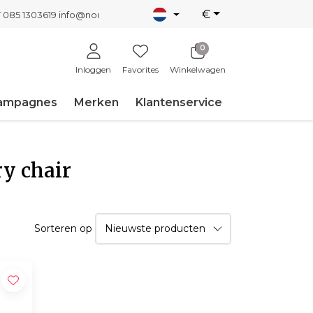
€
T 085 1303619
info@nordicnew.nl
0
Inloggen
Favorites
Winkelwagen
ampagnes
Merken
Klantenservice
y chair
Sorteren op