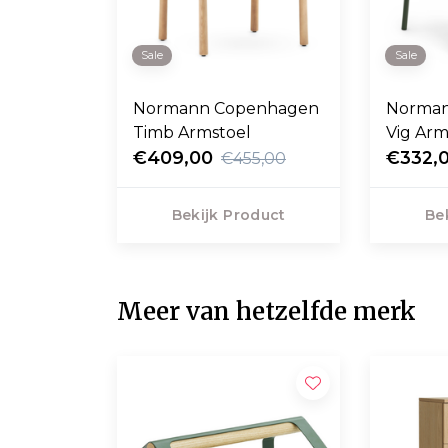
Sale
Sale
Normann Copenhagen
Norma
Timb Armstoel
Vig Ar
€409,00
€332,
€455,00
Bekijk Product
Be
Meer van hetzelfde merk