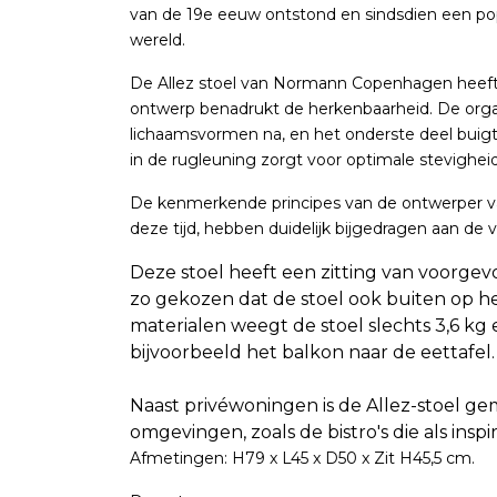
van de 19e eeuw ontstond en sindsdien een pop
wereld.
De Allez stoel van Normann Copenhagen heeft ee
ontwerp benadrukt de herkenbaarheid. De org
lichaamsvormen na, en het onderste deel buigt
in de rugleuning zorgt voor optimale stevighei
De kenmerkende principes van de ontwerper va
deze tijd, hebben duidelijk bijgedragen aan de 
Deze stoel heeft een zitting van voorge
zo gekozen dat de stoel ook buiten op het
materialen weegt de stoel slechts 3,6 kg e
bijvoorbeeld het balkon naar de eettafel.
Naast privéwoningen is de Allez-stoel ge
omgevingen, zoals de bistro's die als inspi
Afmetingen: H79 x L45 x D50 x Zit H45,5 cm.