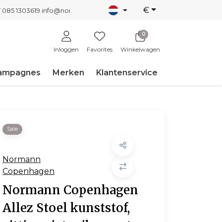
€
T 085 1303619
info@nordicnew.nl
0
Inloggen
Favorites
Winkelwagen
ampagnes
Merken
Klantenservice
Sale
Normann
Copenhagen
Normann Copenhagen
Allez Stoel kunststof,