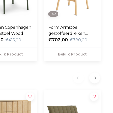
Sale
nn Copenhagen
Form Armstoel
mstoel Wood
gestoffeerd, eiken
00
poten
€702,00
€415,00
€780,00
kijk Product
Bekijk Product