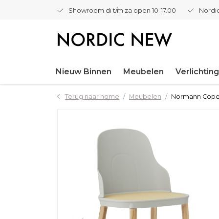
Showroom di t/m za open 10-17.00
Nordic
Nieuw Binnen
Meubelen
Verlichting
Terug naar home
Meubelen
Normann Copenha