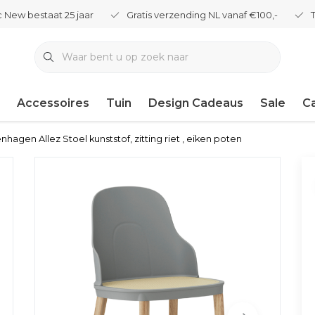
 New bestaat 25 jaar
Gratis verzending NL vanaf €100,-
Accessoires
Tuin
Design Cadeaus
Sale
C
gen Allez Stoel kunststof, zitting riet , eiken poten