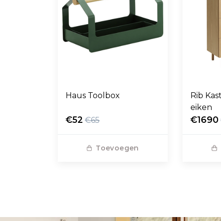
Haus Toolbox
Rib Kas
eiken
€52
€1690
€65
Toevoegen