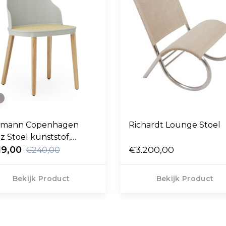
e
rmann Copenhagen
Richardt Lounge Stoel
ez Stoel kunststof,
ing riet , eiken poten
19,00
€3.200,00
€240,00
Bekijk Product
Bekijk Product