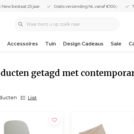
 New bestaat 25 jaar
Gratis verzending NL vanaf €100,-
Accessoires
Tuin
Design Cadeaus
Sale
C
r
ducten getagd met contemporar
oducten
Lijst