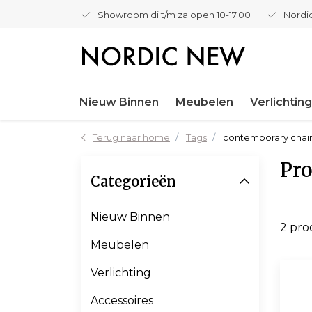
Showroom di t/m za open 10-17.00
Nordic
Nieuw Binnen
Meubelen
Verlichting
Terug naar home
Tags
contemporary chai
Pro
Categorieën
Nieuw Binnen
2 pr
Meubelen
Verlichting
Accessoires