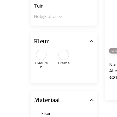
Tuin
Bekijk alles
Kleur
Sal
+ kleure
Creme
No
n
All
zitt
€2
Materiaal
Eiken