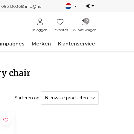
€
T 085 1303619
info@nordicnew.nl
0
Inloggen
Favorites
Winkelwagen
ampagnes
Merken
Klantenservice
y chair
Sorteren op