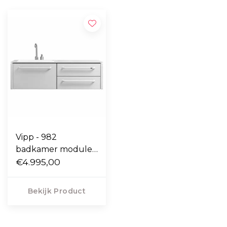
Vipp - 982
badkamer module
medium - incl. kraan
€4.995,00
Bekijk Product