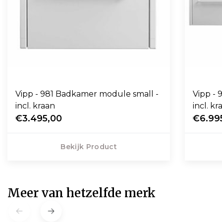
Vipp - 981 Badkamer module small -
Vipp -
incl. kraan
incl. kr
€3.495,00
€6.99
Bekijk Product
Meer van hetzelfde merk