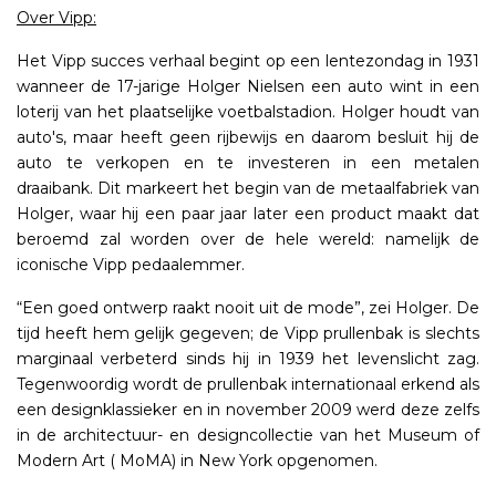
Over Vipp:
Het Vipp succes verhaal begint op een lentezondag in 1931
wanneer de 17-jarige Holger Nielsen een auto wint in een
loterij van het plaatselijke voetbalstadion. Holger houdt van
auto's, maar heeft geen rijbewijs en daarom besluit hij de
auto te verkopen en te investeren in een metalen
draaibank. Dit markeert het begin van de metaalfabriek van
Holger, waar hij een paar jaar later een product maakt dat
beroemd zal worden over de hele wereld: namelijk de
iconische Vipp pedaalemmer.
“Een goed ontwerp raakt nooit uit de mode”, zei Holger. De
tijd heeft hem gelijk gegeven; de Vipp prullenbak is slechts
marginaal verbeterd sinds hij in 1939 het levenslicht zag.
Tegenwoordig wordt de prullenbak internationaal erkend als
een designklassieker en in november 2009 werd deze zelfs
in de architectuur- en designcollectie van het Museum of
Modern Art ( MoMA) in New York opgenomen.