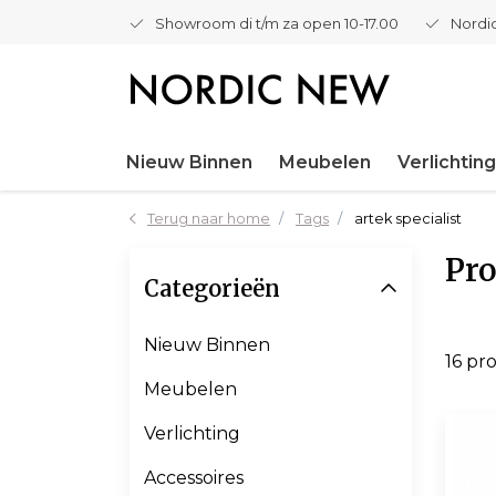
Showroom di t/m za open 10-17.00
Nordic
Nieuw Binnen
Meubelen
Verlichting
Terug naar home
Tags
artek specialist
Pro
Categorieën
Nieuw Binnen
16 pr
Meubelen
Verlichting
Accessoires