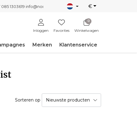
€
T 085 1303619
info@nordicnew.nl
0
Inloggen
Favorites
Winkelwagen
ampagnes
Merken
Klantenservice
ist
Sorteren op