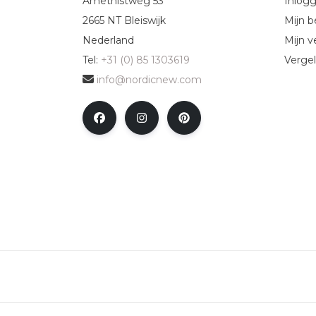
Amethistweg 53
Inlog
2665 NT Bleiswijk
Mijn b
Nederland
Mijn ve
Tel:
+31 (0) 85 1303619
Vergel
info@nordicnew.com