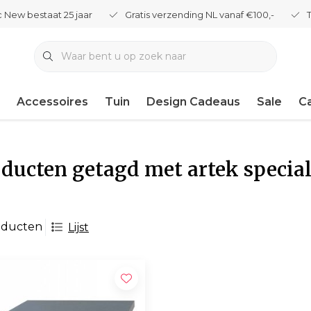
 New bestaat 25 jaar
Gratis verzending NL vanaf €100,-
Accessoires
Tuin
Design Cadeaus
Sale
C
ducten getagd met artek special
oducten
Lijst