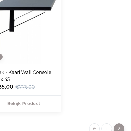
e
ek - Kaari Wall Console
 x 45
35,00
€776,00
Bekijk Product
1
2