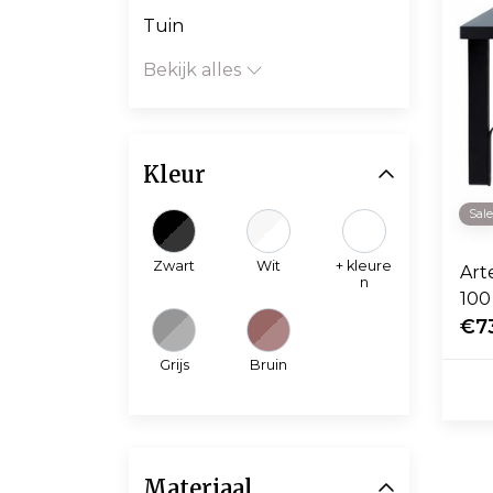
Tuin
Bekijk alles
Kleur
Sal
Zwart
Wit
+ kleure
Art
n
100
€7
Grijs
Bruin
Materiaal