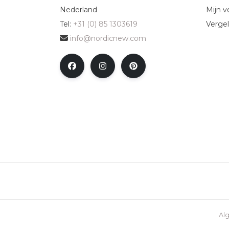
Nederland
Mijn ve
Tel:
+31 (0) 85 1303619
Vergel
info@nordicnew.com
Al