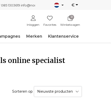
€
T 085 1303619
info@nordicnew.nl
0
Inloggen
Favorites
Winkelwagen
ampagnes
Merken
Klantenservice
s online specialist
Sorteren op