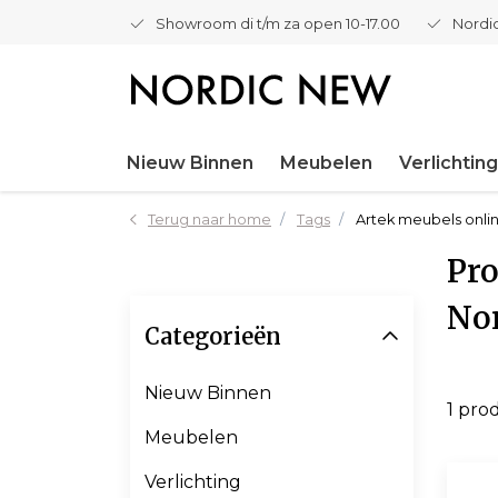
Showroom di t/m za open 10-17.00
Nordic
Nieuw Binnen
Meubelen
Verlichting
Terug naar home
Tags
Artek meubels onlin
Pro
No
Categorieën
Nieuw Binnen
1 pro
Meubelen
Verlichting