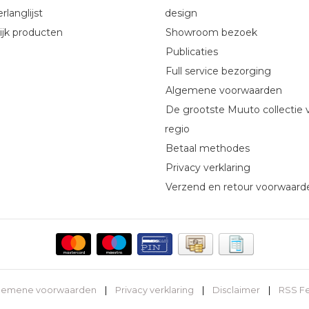
rlanglijst
design
ijk producten
Showroom bezoek
Publicaties
Full service bezorging
Algemene voorwaarden
De grootste Muuto collectie 
regio
Betaal methodes
Privacy verklaring
Verzend en retour voorwaard
gemene voorwaarden
|
Privacy verklaring
|
Disclaimer
|
RSS F