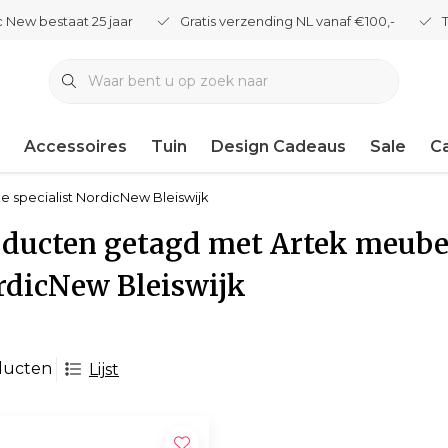
 New bestaat 25 jaar
Gratis verzending NL vanaf €100,-
Accessoires
Tuin
Design Cadeaus
Sale
C
e specialist NordicNew Bleiswijk
ducten getagd met Artek meubel
rdicNew Bleiswijk
ducten
Lijst