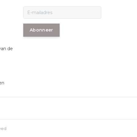
Abonneer
van de
en
eed