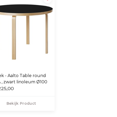
ek - Aalto Table round
 , zwart linoleum Ø100
225,00
Bekijk Product