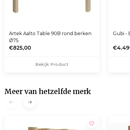
Artek Aalto Table 90B rond berken
Gubi - 
Ø75
€825,00
€4.49
Bekijk Product
Meer van hetzelfde merk