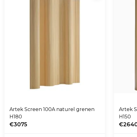
Artek Screen 100A naturel grenen
Artek 
H180
H150
€3075
€264