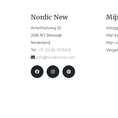
Nordic New
Mij
Amethistweg 53
Inlog
2665 NT Bleiswijk
Mijn b
Nederland
Mijn ve
Tel:
+31 (0) 85 1303619
Vergel
info@nordicnew.com