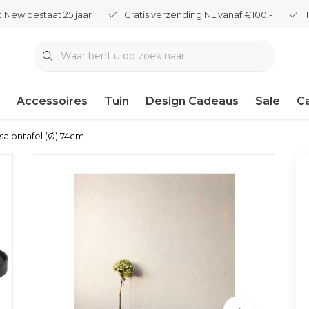
 New bestaat 25 jaar
Gratis verzending NL vanaf €100,-
Accessoires
Tuin
Design Cadeaus
Sale
C
 salontafel (Ø) 74cm