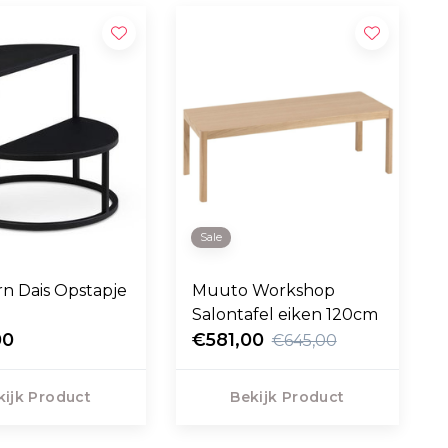
Sale
n Dais Opstapje
Muuto Workshop
Salontafel eiken 120cm
00
€581,00
€645,00
kijk Product
Bekijk Product