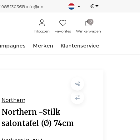
€
T 085 1303619
info@nordicnew.nl
0
Inloggen
Favorites
Winkelwagen
ampagnes
Merken
Klantenservice
Northern
Northern -Stilk
salontafel (Ø) 74cm