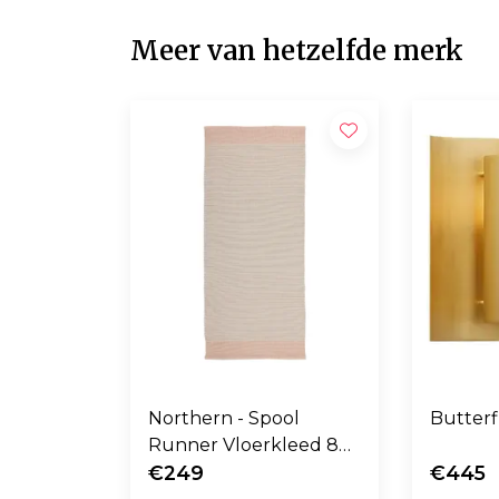
Meer van hetzelfde merk
Northern - Spool
Butter
Runner Vloerkleed 80
x 200
€249
€445