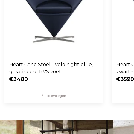
Heart Cone Stoel - Volo night blue,
Heart C
gesatineerd RVS voet
zwart s
€3480
€359
Toevoegen