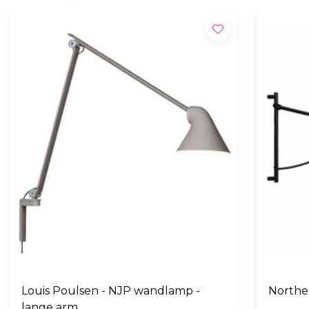
Louis Poulsen - NJP wandlamp -
Northe
lange arm