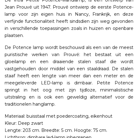
De Vitra Petite Potence-wandlamp, is een ontwerp van
Jean Prouvé uit 1947. Prouvé ontwierp de eerste Potence-
lamp voor zijn eigen huis in Nancy, Frankrijk, en deze
verfijnde functionaliteit heeft sindsdien zijn weg gevonden
in verschillende toepassingen zoals in huizen en openbare
plaatsen.
De Potence lamp wordt beschouwd als een van de meest
puristische werken van Prouvé: het bestaat uit een
gloeilamp en een draaiende stalen staaf die wordt
vastgehouden door middel van een staaldraad. De stalen
staaf heeft een lengte van meer dan een meter en de
meegeleverde LED-lamp is dimbaar. Petite Potence
springt in het oog met zijn tijdloze, minimalistische
uitstraling en is ook een geweldig alternatief voor de
traditionelen hanglamp.
Materiaal: buisstaal met poedercoating, eikenhout
Kleur: Deep zwart
Lengte: 203 cm. Breedte: 5 cm. Hoogte: 75 cm.
Lichtbron: dimbare led-lamp inbegrepen.