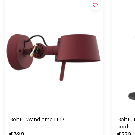
Bolt10 Wandlamp LED
Bolt10
cords
€398
€550