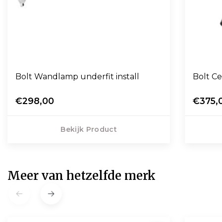
Bolt Wandlamp underfit install
Bolt Cei
€298,00
€375,
Bekijk Product
Meer van hetzelfde merk