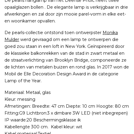
De pearls hanglamp van het Deense Pholc heeft twee
opaalglazen bollen . De elegante lamp is verkrijgbaar in drie
afwerkingen en zal door zijn mooie parel-vorm in elke eet-
en woonkamer opvallen.
De pearls-collectie ontstond toen ontwerpster
Monika
Mulder
werd gevraagd om een lamp te ontwerpen die
goed zou staan in een loft in New York. Geïnspireerd door
de klassieke balkonrekken van de stad in zwart metaal en
de straatverlichting van Brooklyn Bridge, componeerde ze
de lichten van metalen buizen en rond glas. In 2017 won de
Mobil de Elle Decoration Design Award in de categorie
Lamp of the Year.
Materiaal: Metaal, glas
Kleur: messing
Afmetingen: Breedte: 47 cm Diepte: 10 cm Hoogte: 80 cm
Fitting:G9 Lichtbron:3 x dimbare 3W LED (niet inbegrepen)
IP waarde:20 Beschermingsklasse ik
Kabellengte 300 cm. Kabel kleur: wit
Kabel materiaal:Textiel