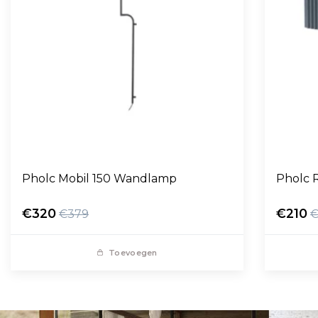
Pholc Mobil 150 Wandlamp
Pholc 
€320
€210
€379
€
Toevoegen