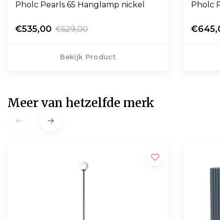
Pholc Pearls 65 Hanglamp nickel
Pholc 
€535,00
€645,
€629,00
Bekijk Product
Meer van hetzelfde merk