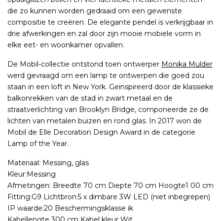
die zo kunnen worden gedraaid om een gewenste
compositie te creëren. De elegante pendel is verkrijgbaar in
drie afwerkingen en zal door zijn mooie mobiele vorm in
elke eet- en woonkamer opvallen.
De Mobil-collectie ontstond toen ontwerper
Monika Mulder
werd gevraagd om een lamp te ontwerpen die goed zou
staan in een loft in New York. Geïnspireerd door de klassieke
balkonrekken van de stad in zwart metaal en de
straatverlichting van Brooklyn Bridge, componeerde ze de
lichten van metalen buizen en rond glas. In 2017 won de
Mobil de Elle Decoration Design Award in de categorie
Lamp of the Year.
Materiaal: Messing, glas
Kleur:Messing
Afmetingen: Breedte 70 cm Diepte 70 cm Hoogte1 00 cm
Fitting:G9 Lichtbron:5 x dimbare 3W LED (niet inbegrepen)
IP waarde:20 Beschermingsklasse ik
Kabellengte 300 cm Kabel kleur Wit