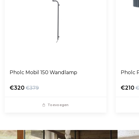
Pholc Mobil 150 Wandlamp
Pholc 
€320
€210
€379
€
Toevoegen