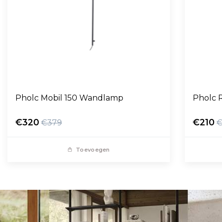
Pholc Mobil 150 Wandlamp
Pholc 
€320
€210
€379
€
Toevoegen