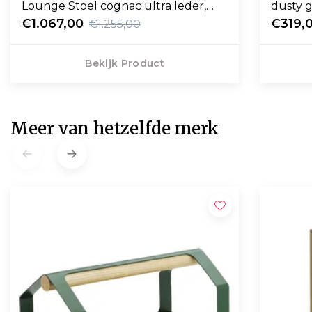
Lounge Stoel cognac ultra leder,
dusty 
eiken
€1.067,00
€319,
€1.255,00
Bekijk Product
Meer van hetzelfde merk