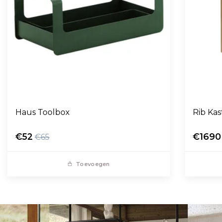
Haus Toolbox
Rib Kas
€52
€1690
€65
Toevoegen