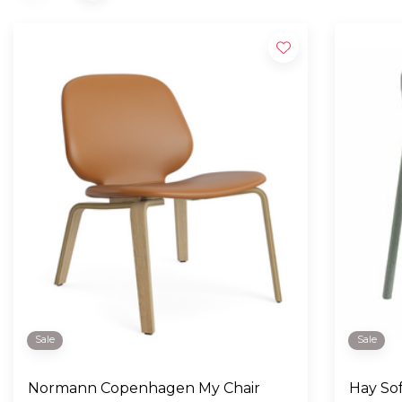
Sale
Sale
Normann Copenhagen My Chair
Hay So