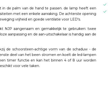
 in de palm van de hand te passen. de lamp heeft een
nsiteiten met een enkele aanraking. De achterste opening
weging vrijheid en goede ventilatie voor LED's.
akt NJP aangenaam en gemakkelijk te gebruiken: twee
oze aanpassing en de aan-uitschakelaar is handig aan de
dankzij de schoorsteen-achtige vorm van de schaduw - de
venste deel van het been stromen en koelt de led-lampen
t een timer functie en kan het binnen 4 of 8 uur worden
eschikt voor vele taken.