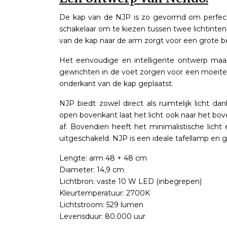
De kap van de NJP is zo gevormd om perfect
schakelaar om te kiezen tussen twee lichtinte
van de kap naar de arm zorgt voor een grote be
Het eenvoudige en intelligente ontwerp ma
gewrichten in de voet zorgen voor een moeitel
onderkant van de kap geplaatst.
NJP biedt zowel direct als ruimtelijk licht 
open bovenkant laat het licht ook naar het bo
af. Bovendien heeft het minimalistische lich
uitgeschakeld. NJP is een ideale tafellamp en g
Lengte: arm 48 + 48 cm
Diameter: 14,9 cm
Lichtbron: vaste 10 W LED (inbegrepen)
Kleurtemperatuur: 2700K
Lichtstroom: 529 lumen
Levensduur: 80.000 uur