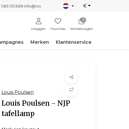
€
T 085 1303619
info@nordicnew.nl
0
Inloggen
Favorites
Winkelwagen
ampagnes
Merken
Klantenservice
Louis Poulsen
Louis Poulsen - NJP
tafellamp