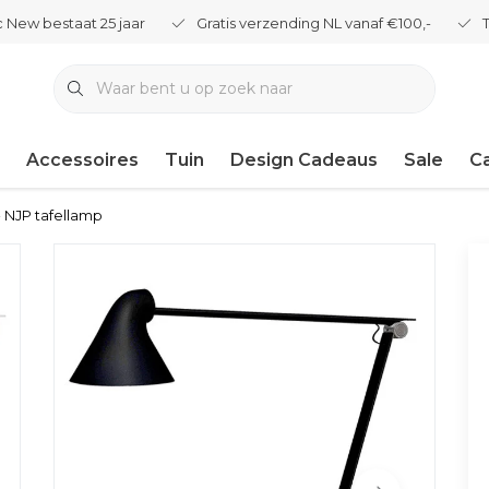
 New bestaat 25 jaar
Gratis verzending NL vanaf €100,-
Accessoires
Tuin
Design Cadeaus
Sale
C
- NJP tafellamp