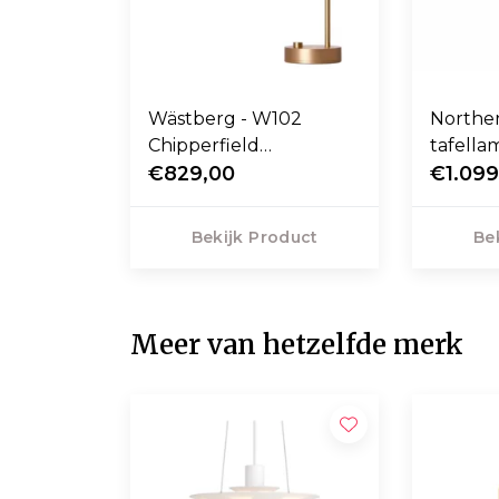
Wästberg - W102
Northe
Chipperfield
tafella
bureaulamp
€829,00
€1.099
Bekijk Product
Be
Meer van hetzelfde merk