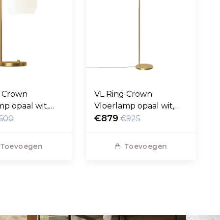
g Crown
VL Ring Crown
mp opaal wit,
Vloerlamp opaal wit,
 voet
messing voet
€879
600
€925
Toevoegen
Toevoegen