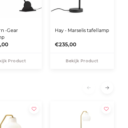
rn -Gear
Hay - Marselis tafellamp
mp
,00
€235,00
kijk Product
Bekijk Product