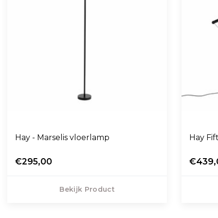
Hay - Marselis vloerlamp
Hay Fif
€295,00
€439,
Bekijk Product