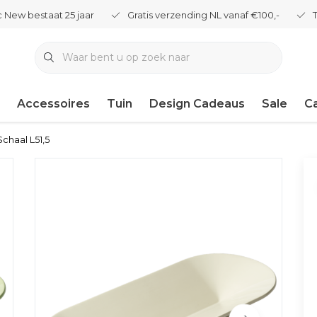
 New bestaat 25 jaar
Gratis verzending NL vanaf €100,-
Accessoires
Tuin
Design Cadeaus
Sale
C
chaal L51,5