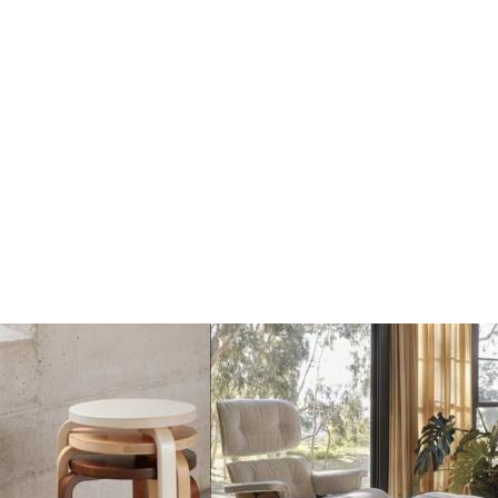
Dots Wandhaak off
Dots Wandhaak black
white
€17
€17
€20
€20
Toevoegen
Toevoegen