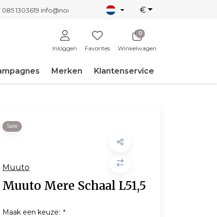
€
T 085 1303619
info@nordicnew.nl
0
Inloggen
Favorites
Winkelwagen
ampagnes
Merken
Klantenservice
Sale
Muuto
Muuto Mere Schaal L51,5
Maak een keuze:
*