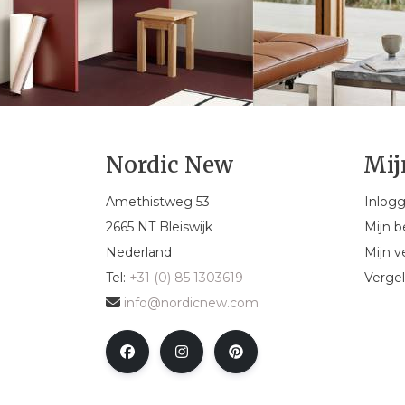
Nordic New
Mij
Amethistweg 53
Inlog
2665 NT Bleiswijk
Mijn b
Nederland
Mijn ve
Tel:
+31 (0) 85 1303619
Vergel
info@nordicnew.com