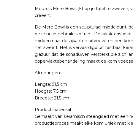
Muuto's Mere Bowl lijkt op je tafel te zweven, 
creëert.
De Mere Bowl is een sculpturaal middelpunt, dat 
deze nu in gebruik is of niet. De karakteristiek
midden naar de zijkanten uitvouwt en een kom v
het zweeft. Het is vervaardigd uit tastbaar k
glazuur dat de schaduwen versterkt die zich 
oppervlaktebehandeling maakt de kom voedselv
Afmetingen:
Lengte: 51,5 cm
Hoogte: 7,5 cm
Breedte: 21,5 cm
Productmateriaal
Gemaakt van keramisch steengoed met een hoo
productieproces maakt elke kom uniek met klein