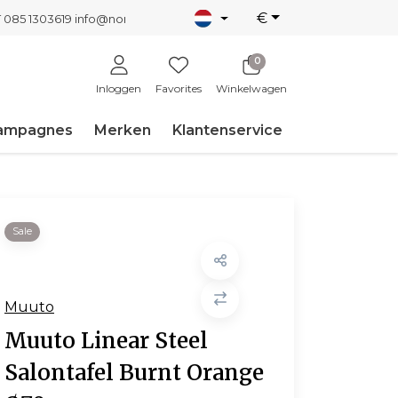
€
T 085 1303619
info@nordicnew.nl
0
Inloggen
Favorites
Winkelwagen
ampagnes
Merken
Klantenservice
Sale
Muuto
Muuto Linear Steel
Salontafel Burnt Orange