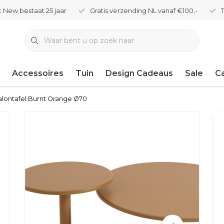
 New bestaat 25 jaar
Gratis verzending NL vanaf €100,-
Accessoires
Tuin
Design Cadeaus
Sale
C
alontafel Burnt Orange Ø70