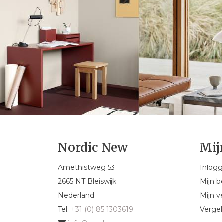
Nordic New
Mij
Amethistweg 53
Inlog
2665 NT Bleiswijk
Mijn b
Nederland
Mijn ve
Tel:
+31 (0) 85 1303619
Vergel