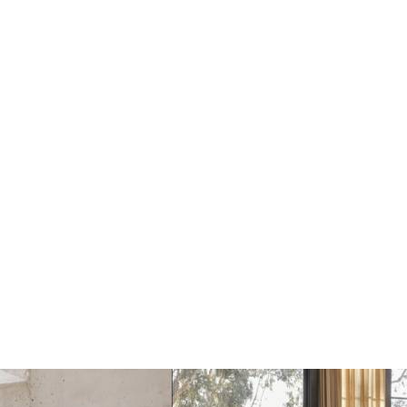
Dots Wandhaak
Dots Wandhaak pale
midnight blue
blue
€17
€17
€20
€20
Toevoegen
Toevoegen