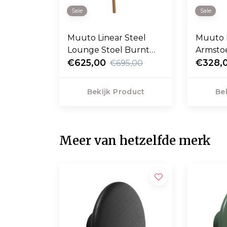
Sale
Sale
Muuto Linear Steel
Muuto L
Lounge Stoel Burnt
Armsto
Orange
€625,00
€328,
€695,00
Bekijk Product
Be
Meer van hetzelfde merk