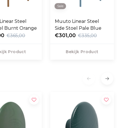
Sale
inear Steel
Muuto Linear Steel
el Burnt Orange
Side Stoel Pale Blue
00
€301,00
€365,00
€335,00
kijk Product
Bekijk Product