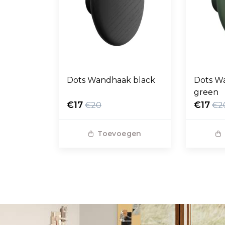
Dots Wandhaak black
Dots W
green
€17
€17
€20
€2
Toevoegen