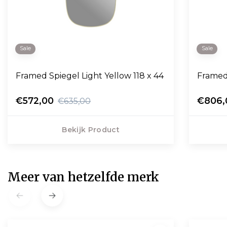
Sale
Sale
Framed Spiegel Light Yellow 118 x 44
Framed 
€572,00
€806,
€635,00
Bekijk Product
Meer van hetzelfde merk