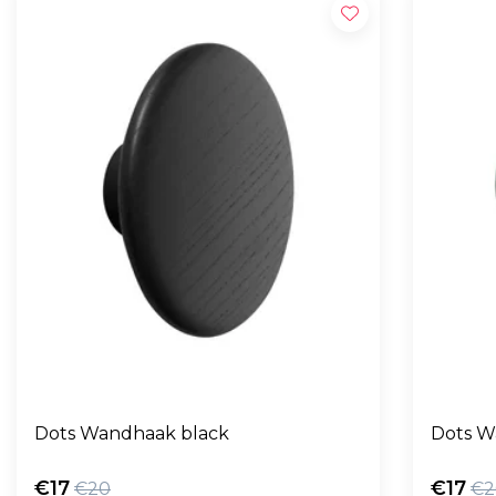
Dots Wandhaak black
Dots W
€17
€17
€20
€2