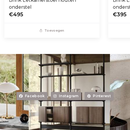
Brink Eetkamerstoel houten
Brink E
onderstel
onders
€495
€395
Toevoegen
Facebook
Instagram
Pinterest