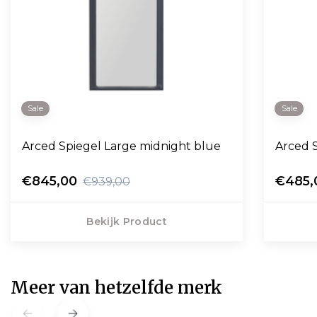
Sale
Sale
Arced Spiegel Large midnight blue
Arced S
€845,00
€485,
€939,00
Bekijk Product
Meer van hetzelfde merk