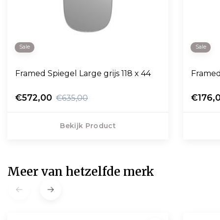
Sale
Sale
Framed Spiegel Large grijs 118 x 44
Framed 
€572,00
€176,
€635,00
Bekijk Product
Meer van hetzelfde merk