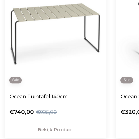
Sale
Sale
Ocean Tuintafel 140cm
Ocean 
€740,00
€320,
€925,00
Bekijk Product