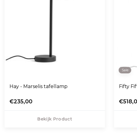
Sale
Hay - Marselis tafellamp
Fifty F
€235,00
€518,
Bekijk Product