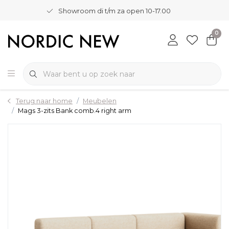
Showroom di t/m za open 10-17.00
0
Terug naar home
Meubelen
Mags 3-zits Bank comb.4 right arm