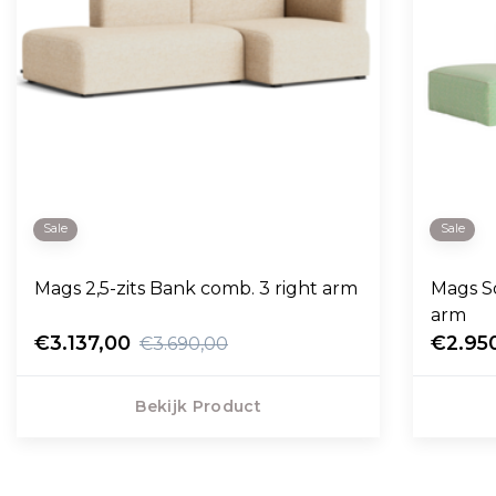
Sale
Sale
Mags 2,5-zits Bank comb. 3 right arm
Mags So
arm
€3.137,00
€2.95
€3.690,00
Bekijk Product