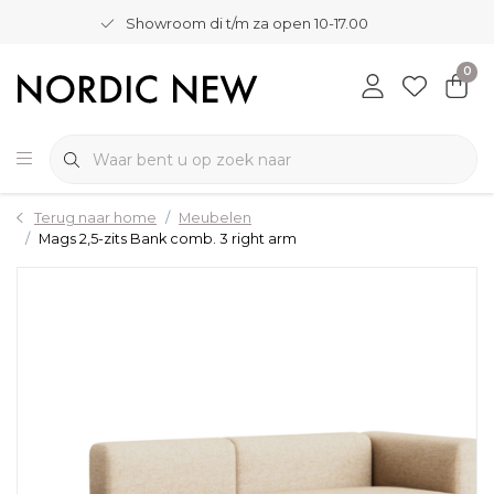
Showroom di t/m za open 10-17.00
0
Terug naar home
Meubelen
Mags 2,5-zits Bank comb. 3 right arm