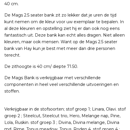
40 cm.
De Mags 2.5 seater bank zit zo lekker dat je uren de tijd
kunt nemen om de kleur voor uw exemplaar te bepalen. In
al deze kleuren en opstelling ziet hij er dan ook nog eens
fantastisch uit. Deze bank kan echt alles dragen. Niet alleen
kleuren, maar ook mensen. Want op de Mags 2.5 seater
bank van Hay kun je best met meer dan drie personen
terecht.
De zithoogte is 40 cm/ diepte 71.50.
De Mags Bank is verkrijgbaar met verschillende
componenten in heel veel verschillende uitvoeringen en
stoffen.
Verkrijgbaar in de stofsoorten; stof groep 1; Linara, Olavi. stof
groep 2 ; Steelcut, Steelcut trio, Hero, Melange nap, Pine,
Lola, Ruskin. stof groep 3 ; Divina, Divina melange, Divina
md, Rime, Tonus meadow, Tonus, Roden 4, stof groep 4 ;