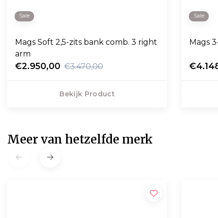
Sale
Sale
Mags Soft 2,5-zits bank comb. 3 right
Mags 3-
arm
€2.950,00
€4.14
€3.470,00
Bekijk Product
Meer van hetzelfde merk