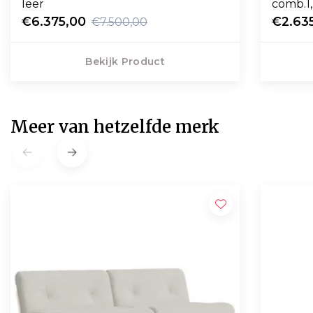
leer
comb.1
€6.375,00
€2.63
€7.500,00
Bekijk Product
Meer van hetzelfde merk