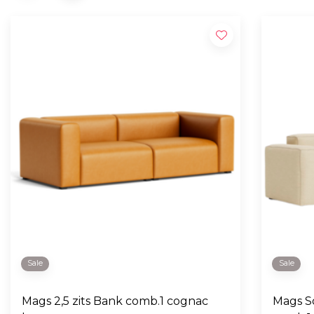
Sale
Sale
Mags 2,5 zits Bank comb.1 cognac
Mags So