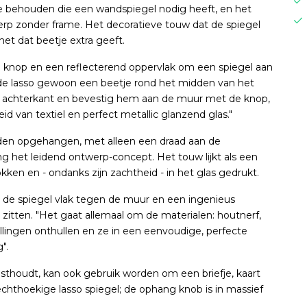
e behouden die een wandspiegel nodig heeft, en het
erp zonder frame. Het decoratieve touw dat de spiegel
et dat beetje extra geeft.
knop en een reflecterend oppervlak om een ​​spiegel aan
ai de lasso gewoon een beetje rond het midden van het
de achterkant en bevestig hem aan de muur met de knop,
id van textiel en perfect metallic glanzend glas."
orden opgehangen, met alleen een draad aan de
ing het leidend ontwerp-concept. Het touw lijkt als een
ken en - ondanks zijn zachtheid - in het glas gedrukt.
 de spiegel vlak tegen de muur en een ingenieus
t zitten. "Het gaat allemaal om de materialen: houtnerf,
tellingen onthullen en ze in een eenvoudige, perfecte
".
sthoudt, kan ook gebruik worden om een briefje, kaart
chthoekige lasso spiegel; de ophang knob is in massief