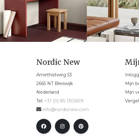
Nordic New
Mij
Amethistweg 53
Inlog
2665 NT Bleiswijk
Mijn b
Nederland
Mijn ve
Tel:
+31 (0) 85 1303619
Vergel
info@nordicnew.com