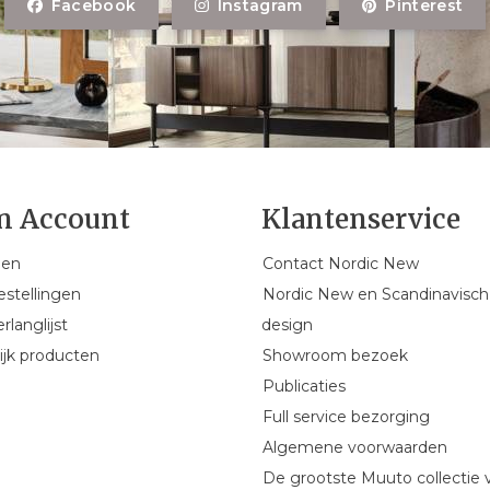
Facebook
Instagram
Pinterest
n Account
Klantenservice
gen
Contact Nordic New
estellingen
Nordic New en Scandinavisch
rlanglijst
design
ijk producten
Showroom bezoek
Publicaties
Full service bezorging
Algemene voorwaarden
De grootste Muuto collectie 