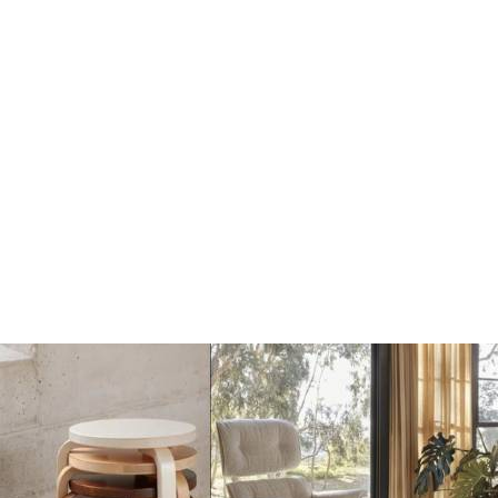
Bridge Dienblad
Bridge Dienblad rood
donker eiken
€175
€175
€197
€197
Toevoegen
Toevoegen