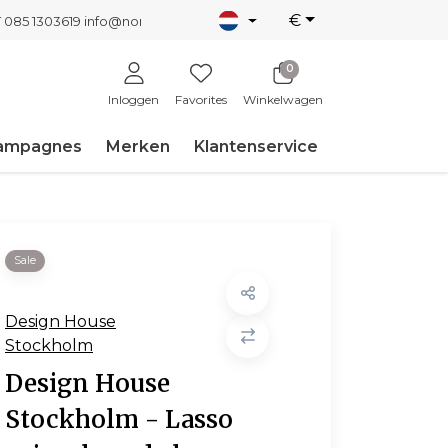
€
T 085 1303619
info@nordicnew.nl
0
Inloggen
Favorites
Winkelwagen
ampagnes
Merken
Klantenservice
Sale
Design House
Stockholm
Design House
Stockholm - Lasso