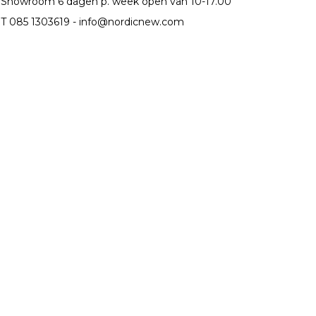
Showroom 6 dagen p. week open van 10-17.00
T 085 1303619 -
info@nordicnew.com