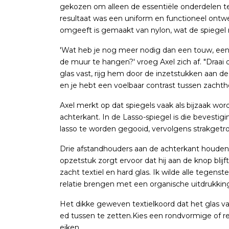
gekozen om alleen de essentiële onderdelen t
resultaat was een uniform en functioneel ontw
omgeeft is gemaakt van nylon, wat de spiegel n
'Wat heb je nog meer nodig dan een touw, een 
de muur te hangen?' vroeg ​​Axel zich af. "Dra
glas vast, rijg hem door de inzetstukken aan 
en je hebt een voelbaar contrast tussen zachthe
Axel merkt op dat spiegels vaak als bijzaak w
achterkant. In de Lasso-spiegel is die bevestig
lasso te worden gegooid, vervolgens strakgetrok
Drie afstandhouders aan de achterkant houden
opzetstuk zorgt ervoor dat hij aan de knop blijf
zacht textiel en hard glas. Ik wilde alle tegens
relatie brengen met een organische uitdrukking
Het dikke geweven textielkoord dat het glas va
ed tussen te zetten.Kies een rondvormige of re
eiken.