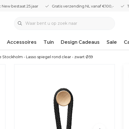
 New bestaat 25 jaar
Gratis verzending NL vanaf €100,-
Accessoires
Tuin
Design Cadeaus
Sale
C
 Stockholm - Lasso spiegel rond clear - zwart Ø59