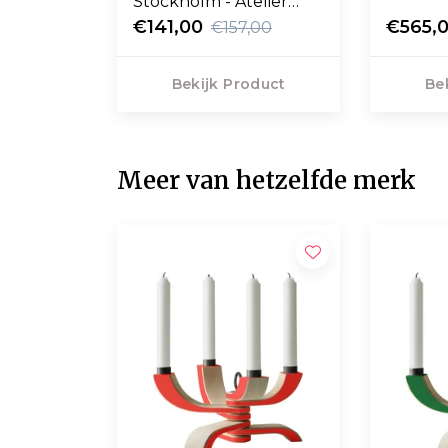
Stockholm - Atelier
Wall Hanger kapstok
€141,00
€565,
€157,00
zwart
Bekijk Product
Be
Meer van hetzelfde merk