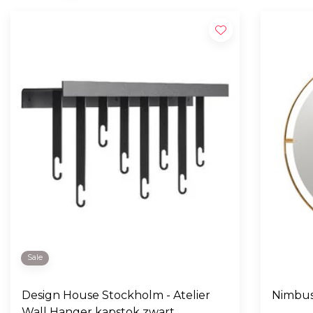
Sale
Design House Stockholm - Atelier
Nimbus
Wall Hanger kapstok zwart