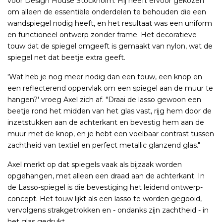
voor Design House Stockholm. Hij heeft ervoor gekozen
om alleen de essentiële onderdelen te behouden die een
wandspiegel nodig heeft, en het resultaat was een uniform
en functioneel ontwerp zonder frame. Het decoratieve
touw dat de spiegel omgeeft is gemaakt van nylon, wat de
spiegel net dat beetje extra geeft.
'Wat heb je nog meer nodig dan een touw, een knop en
een reflecterend oppervlak om een ​​spiegel aan de muur te
hangen?' vroeg ​​Axel zich af. "Draai de lasso gewoon een
beetje rond het midden van het glas vast, rijg hem door de
inzetstukken aan de achterkant en bevestig hem aan de
muur met de knop, en je hebt een voelbaar contrast tussen
zachtheid van textiel en perfect metallic glanzend glas."
Axel merkt op dat spiegels vaak als bijzaak worden
opgehangen, met alleen een draad aan de achterkant. In
de Lasso-spiegel is die bevestiging het leidend ontwerp-
concept. Het touw lijkt als een lasso te worden gegooid,
vervolgens strakgetrokken en - ondanks zijn zachtheid - in
het glas gedrukt.