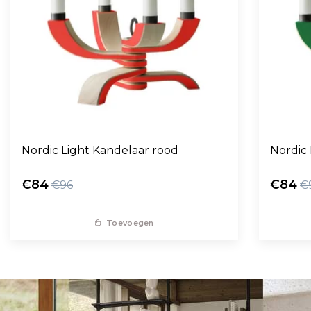
Nordic Light Kandelaar rood
Nordic
€84
€84
€96
€
Toevoegen