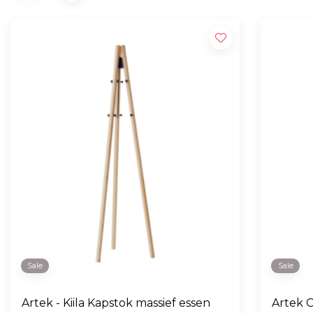
Sale
Sale
Artek - Kiila Kapstok massief essen
Artek C