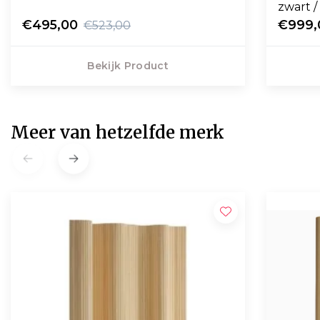
zwart /
€495,00
€999,
€523,00
Bekijk Product
Meer van hetzelfde merk