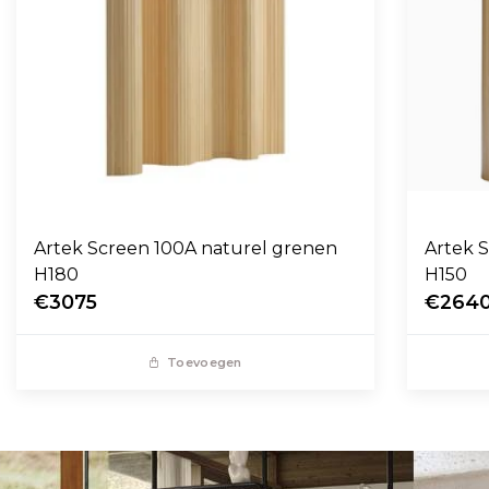
Artek Screen 100A naturel grenen
Artek 
H180
H150
€3075
€264
Toevoegen