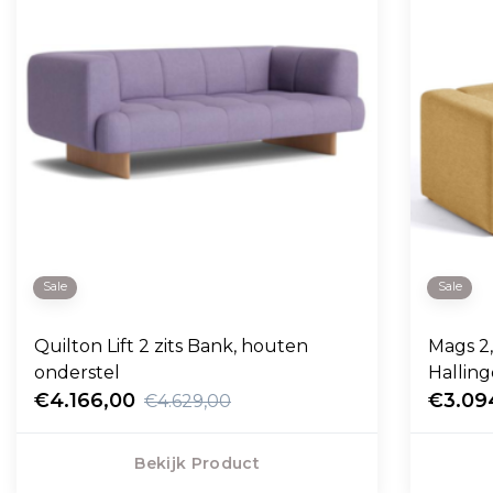
Sale
Sale
Quilton Lift 2 zits Bank, houten
Mags 2, 
onderstel
Halling
€4.166,00
€3.09
€4.629,00
Bekijk Product