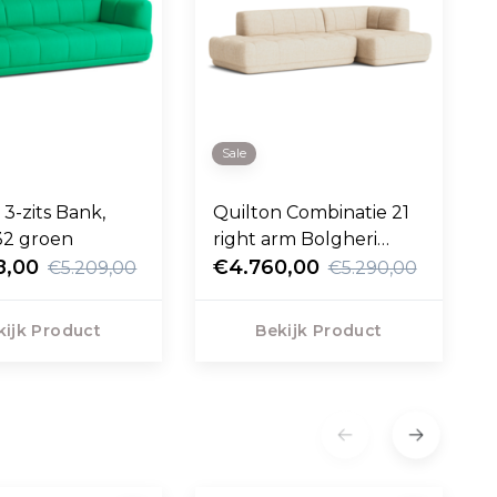
Sale
 3-zits Bank,
Quilton Combinatie 21
32 groen
right arm Bolgheri
8,00
LLG60
€4.760,00
€5.209,00
€5.290,00
kijk Product
Bekijk Product