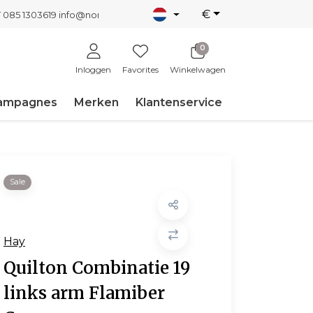
€
T 085 1303619
info@nordicnew.nl
0
Inloggen
Favorites
Winkelwagen
ampagnes
Merken
Klantenservice
Sale
Hay
Quilton Combinatie 19
links arm Flamiber