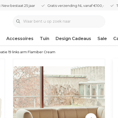
 New bestaat 25 jaar
Gratis verzending NL vanaf €100,-
Accessoires
Tuin
Design Cadeaus
Sale
C
atie 19 links arm Flamiber Cream