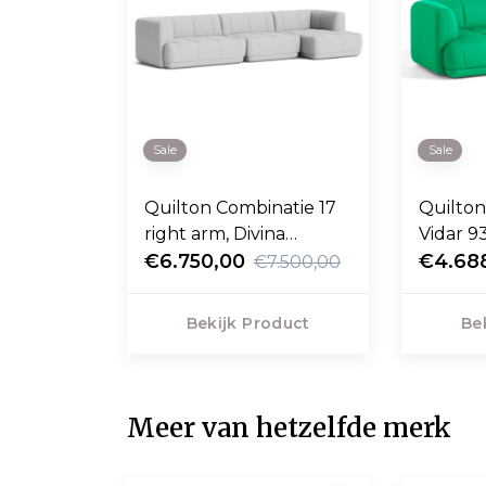
Sale
Sale
Quilton Combinatie 17
Quilton
right arm, Divina
Vidar 9
Melange 120
€6.750,00
€4.68
€7.500,00
Bekijk Product
Be
Meer van hetzelfde merk