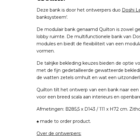
Deze bank is door het ontwerpers duo
Doshi L
banksysteem'.
De modulair bank genaamd Quilton is zowel ge
lobby ruimte. De multifunctionele bank van Dos
modules en biedt de flexibiliteit van een mod
vormen.
De talrijke bekleding keuzes bieden de optie 
met de fijn gedetailleerde gewatteerde bekled
de watten zetels omhult en wat een uitzonderli
Quilton tilt het ontwerp van een bank naar een 
voor een breed scala aan interieurs en openbar
Afmetingen: B285,5 x D143 / 111 x H72 cm. Zit
♠ made to order product.
Over de ontwerpers: