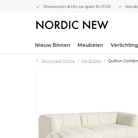
Showroom di t/m za open 10-17.00
Nordic
Nieuw Binnen
Meubelen
Verlichting
Terug naar home
Meubelen
Quilton Combin